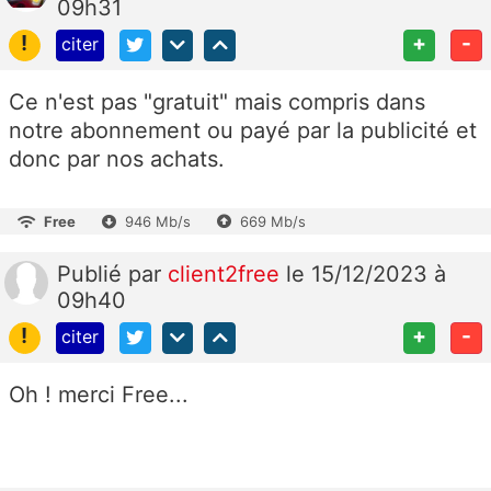
09h31
!
+
-
citer
Ce n'est pas "gratuit" mais compris dans
notre abonnement ou payé par la publicité et
donc par nos achats.
Free
946 Mb/s
669 Mb/s
Publié
par
client2free
le 15/12/2023 à
09h40
!
+
-
citer
Oh ! merci Free...