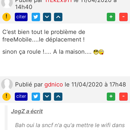
14h40
!
+
-
citer
C’est bien tout le problème de
freeMobile....le déplacement !
sinon ça roule !.... A la maison....
Publié
par
gdnico
le 11/04/2020 à 17h48
!
+
-
citer
JogZ a écrit
Bah oui la sncf n'a qu'a mettre le wifi dans