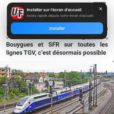
✕
Installer sur l'écran d'accueil
Accès rapide depuis votre écran d'accueil
Connaître de manière plus précise la
Installer
couverture mobile d’Orange, Free,
Bouygues et SFR sur toutes les
lignes TGV, c’est désormais possible