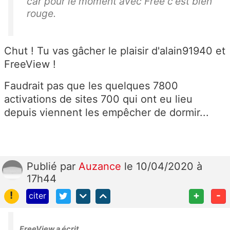
car pour le moment avec Free c'est bien
rouge.
Chut ! Tu vas gâcher le plaisir d'alain91940 et
FreeView !
Faudrait pas que les quelques 7800
activations de sites 700 qui ont eu lieu
depuis viennent les empêcher de dormir...
Publié
par
Auzance
le 10/04/2020 à
17h44
!
+
-
citer
FreeView a écrit