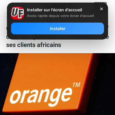
✕
Installer sur l'écran d'accueil
Accès rapide depuis votre écran d'accueil
Orange lance Max it, sa “super-app”
Installer
utile au quotidien à destination de
ses clients africains