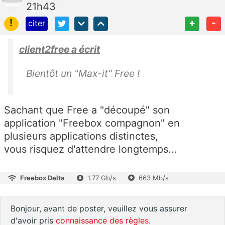
21h43
!
+
-
citer
client2free a écrit
Bientôt un "Max-it" Free !
Sachant que Free a "découpé" son
application "Freebox compagnon" en
plusieurs applications distinctes,
vous risquez d'attendre longtemps...
Freebox Delta
1.77 Gb/s
663 Mb/s
Bonjour, avant de poster, veuillez vous assurer
d'avoir pris
connaissance des règles
.