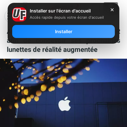
✕
Installer sur l'écran d'accueil
Accès rapide depuis votre écran d'accueil
Apple prévoirait de racheter NextVR
Installer
afin de concevoir ses prochaines
lunettes de réalité augmentée