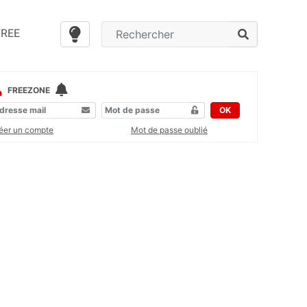
FREE
FREEZONE
OK
éer un compte
Mot de passe oublié