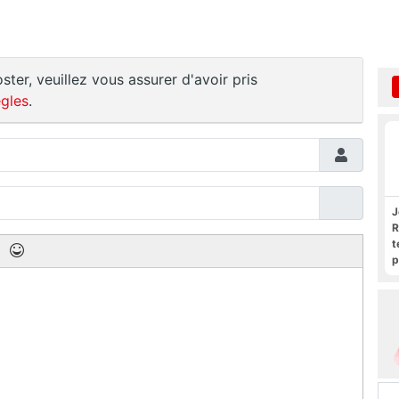
ster, veuillez vous assurer d'avoir pris
gles
.
J
R
t
p
R