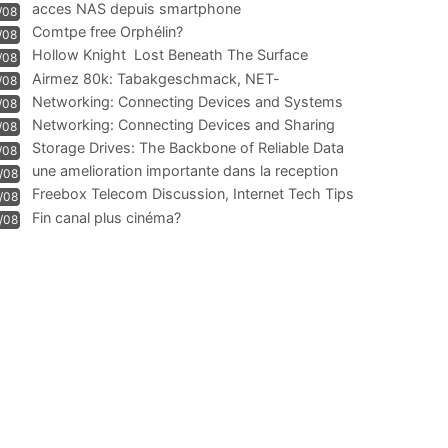
acces NAS depuis smartphone
/08
Comtpe free Orphélin?
/08
Hollow Knight  Lost Beneath The Surface
/08
Airmez 80k: Tabakgeschmack, NET-
/08
Technologie und Leistung im
Networking: Connecting Devices and Systems
/08
Networking: Connecting Devices and Sharing
/08
Information
Storage Drives: The Backbone of Reliable Data
/08
Management
une amelioration importante dans la reception
/08
WIFI
Freebox Telecom Discussion, Internet Tech Tips
/08
Communi
Fin canal plus cinéma?
/08