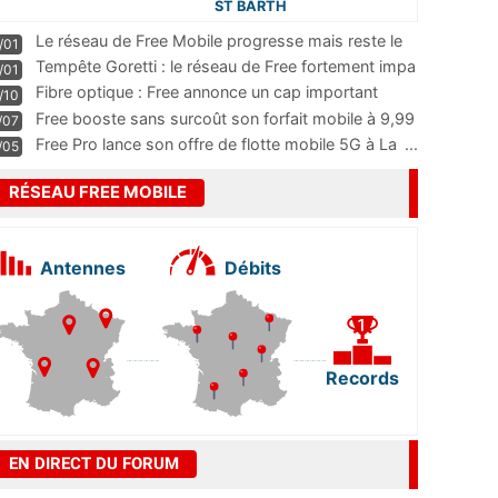
ST BARTH
Le réseau de Free Mobile progresse mais reste le
/01
m
...
Tempête Goretti : le réseau de Free fortement impa
/01
...
Fibre optique : Free annonce un cap important
/10
pass
...
Free booste sans surcoût son forfait mobile à 9,99
/07
...
Free Pro lance son offre de flotte mobile 5G à La
...
/05
RÉSEAU FREE MOBILE
Antennes
Débits
Records
EN DIRECT DU FORUM