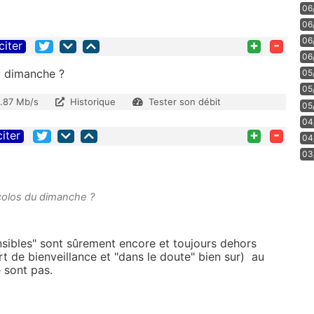
06
06
06
+
-
citer
06
u dimanche ?
05
05
1.87 Mb/s
Historique
Tester son débit
05
04
+
-
citer
04
03
écolos du dimanche ?
sibles" sont sûrement encore et toujours dehors
t de bienveillance et "dans le doute" bien sur) au
 sont pas.