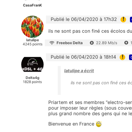
CasaFranK
!
Publié le 06/04/2020 à 17h32
ils ne sont pas con finé ces écolos d
latulipe
Freebox Delta
22.89 Mb/s
4245 points
!
Publié le 06/04/2020 à 18h14
latulipe a écrit
Delta4g
1828 points
ils ne sont pas con finé ces 
Priartem et ses membres "electro-sen
pour imposer leur règles (sous couver
plus grand nombre des gens qui ne le
Bienvenue en France