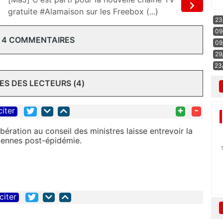
gratuite #Alamaison sur les Freebox (...)
23
09
 4 COMMENTAIRES
09
29
23
S DES LECTEURS (4)
+
-
citer
ération au conseil des ministres laisse entrevoir la
ntennes post-épidémie.
citer