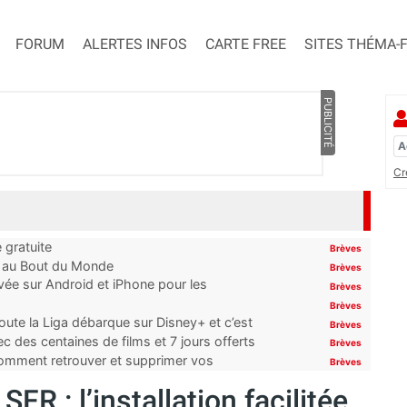
FORUM
ALERTES INFOS
CARTE FREE
SITES THÉMA-
PUBLICITÉ
Cr
 gratuite
Brèves
t au Bout du Monde
Brèves
ivée sur Android et iPhone pour les
Brèves
Brèves
oute la Liga débarque sur Disney+ et c’est
Brèves
 des centaines de films et 7 jours offerts
Brèves
 comment retrouver et supprimer vos
Brèves
FR : l’installation facilitée