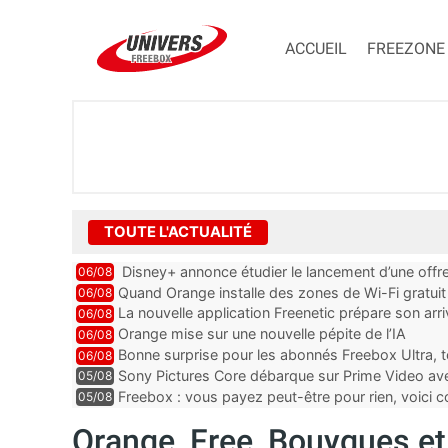
ACCUEIL
FREEZONE
TOUTE L'ACTUALITÉ
Disney+ annonce étudier le lancement d’une offre
06/08
Quand Orange installe des zones de Wi-Fi gratui
06/08
La nouvelle application Freenetic prépare son arr
06/08
abonnés Freebox, testez la
Orange mise sur une nouvelle pépite de l’IA
06/08
Bonne surprise pour les abonnés Freebox Ultra, t
06/08
inclus
Sony Pictures Core débarque sur Prime Video avec
05/08
Freebox : vous payez peut-être pour rien, voici
05/08
abonnements TV oubliés
Orange, Free, Bouygues et S