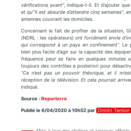
vérifications avant”
, indique-t-il. Et d’ajouter qu
et qu’
“il est absurde d’attendre cinq semaines”
, e
antennes couvrant les domiciles.
Concernant le fait de profiter de la situation, 
(NDRL : les opérateurs)
ont forcément envie d’in
qui correspond à un pays en confinement”
. Le 
bien plus facile d’agir sur la capacité des équipe
fréquence peut se faire en quelques minutes si
toujours des contrôles a posteriori pour désactive
“Ce n’est pas un pouvoir théorique, et il m’est
réception de la télévision. Et cela pourrait arri
indiqué.
Source :
Reporterre
Publié le 6/04/2020 à 10h52
par
Dimitri Tamion
Mise à jour des chaînes et services offerts