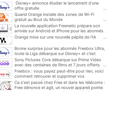
Disney+ annonce étudier le lancement d'une
offre gratuite
...
Quand Orange installe des zones de Wi-Fi
gratuit au Bout du Monde
...
La nouvelle application Freenetic prépare son
arrivée sur Android et iPhone pour les abonnés
Freebox, testez la
...
Orange mise sur une nouvelle pépite de l'IA
...
Bonne surprise pour les abonnés Freebox Ultra,
toute la Liga débarque sur Disney+ et c'est
inclus
...
Sony Pictures Core débarque sur Prime Video
avec des centaines de films et 7 jours offerts
...
Freebox : vous payez peut-être pour rien, voici
comment retrouver et supprimer vos
abonnements TV oubliés
...
Ca s'est passé chez Free et dans les télécoms :
Free dénonce et agit, un nouvel appareil pointe
le bout de son nez chez des abonnés Freebox...
...