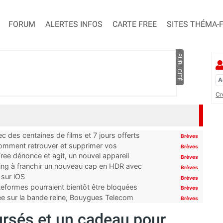
FORUM
ALERTES INFOS
CARTE FREE
SITES THÉMA-
PUBLICITÉ
Cr
 des centaines de films et 7 jours offerts
Brèves
 comment retrouver et supprimer vos
Brèves
ree dénonce et agit, un nouvel appareil
Brèves
ming à franchir un nouveau cap en HDR avec
Brèves
 sur iOS
Brèves
ateformes pourraient bientôt être bloquées
Brèves
tée sur la bande reine, Bouygues Telecom
Brèves
ursés et un cadeau pour