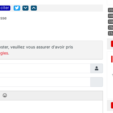
citer
23
09
lasse
09
29
23
ster, veuillez vous assurer d'avoir pris
gles
.