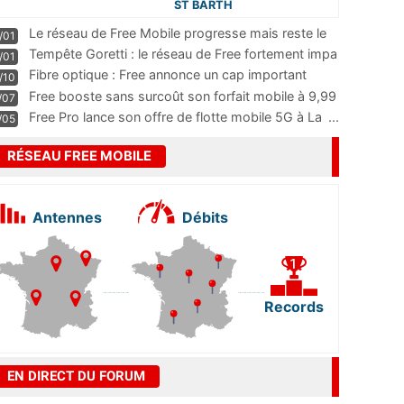
ST BARTH
Le réseau de Free Mobile progresse mais reste le
/01
m
...
Tempête Goretti : le réseau de Free fortement impa
/01
...
Fibre optique : Free annonce un cap important
/10
pass
...
Free booste sans surcoût son forfait mobile à 9,99
/07
...
Free Pro lance son offre de flotte mobile 5G à La
...
/05
RÉSEAU FREE MOBILE
Antennes
Débits
Records
EN DIRECT DU FORUM