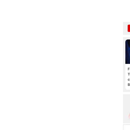
F
T
c
B