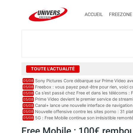
ACCUEIL
FREEZONE
TOUTE L'ACTUALITÉ
Sony Pictures Core débarque sur Prime Video avec
05/08
Freebox : vous payez peut-être pour rien, voici
05/08
abonnements TV oubliés
Ca s’est passé chez Free et dans les télécoms : F
05/08
pointe le bout de...
Prime Video devient le premier service de strea
05/08
ce lancement
Canal+ lance une nouvelle interface de navigation
05/08
Nouvelle offensive contre les sites porno : 31 pl
05/08
par Orange, Free, SF...
5G : Free Mobile continue son irrésistible remon
05/08
plus que jamais sous pr...
Free Mobile : 100€ rembo