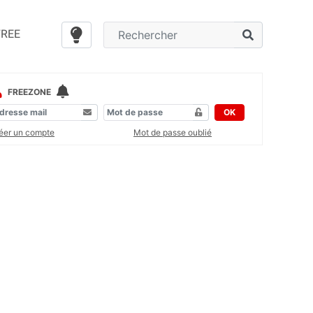
FREE
FREEZONE
OK
éer un compte
Mot de passe oublié