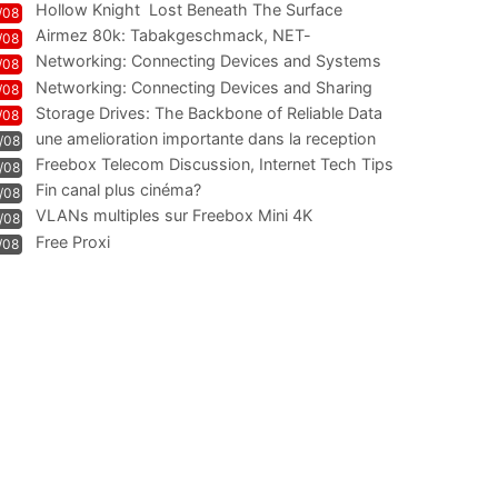
Hollow Knight  Lost Beneath The Surface
/08
Airmez 80k: Tabakgeschmack, NET-
/08
Technologie und Leistung im
Networking: Connecting Devices and Systems
/08
Networking: Connecting Devices and Sharing
/08
Information
Storage Drives: The Backbone of Reliable Data
/08
Management
une amelioration importante dans la reception
/08
WIFI
Freebox Telecom Discussion, Internet Tech Tips
/08
Communi
Fin canal plus cinéma?
/08
VLANs multiples sur Freebox Mini 4K
/08
Free Proxi
/08