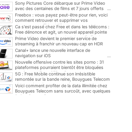
Sony Pictures Core débarque sur Prime Video
avec des centaines de films et 7 jours offerts
...
Freebox : vous payez peut-être pour rien, voici
comment retrouver et supprimer vos
abonnements TV oubliés
...
Ca s'est passé chez Free et dans les télécoms :
Free dénonce et agit, un nouvel appareil pointe
le bout de son nez chez des abonnés Freebox...
Prime Video devient le premier service de
...
streaming à franchir un nouveau cap en HDR
avec ce lancement
...
Canal+ lance une nouvelle interface de
navigation sur iOS
...
Nouvelle offensive contre les sites porno : 31
plateformes pourraient bientôt être bloquées
par Orange, Free, SFR et Bouygues
...
5G : Free Mobile continue son irrésistible
remontée sur la bande reine, Bouygues Telecom
plus que jamais sous pression
...
Voici comment profiter de la data illimitée chez
Bouygues Telecom sans surcoût, avec quelques
limites à connaître
...