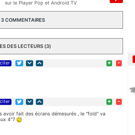
sur le Player Pop et Android TV
 3 COMMENTAIRES
S DES LECTEURS (3)
+
-
citer
+
-
citer
ès avoir fait des écrans démesurés , le "fold" va
 aux 4"7