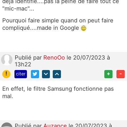
déjà identifié....pas la peine de faire tout ce
"mic-mac"...
Pourquoi faire simple quand on peut faire
compliqué....made in Google
Publié
par
RenoOo
le 20/07/2023 à
13h22
!
+
-
citer
En effet, le filtre Samsung fonctionne pas
mal.
Publié
par
Auzance
le 20/07/2023 à