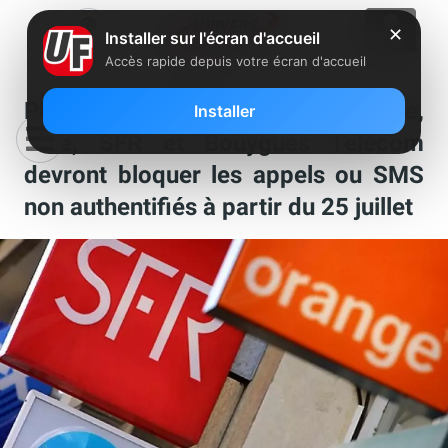
✕
Installer sur l'écran d'accueil
Accès rapide depuis votre écran d'accueil
Phishing téléphonique : Orange,
Installer
Free, SFR et Bouygues Telecom
devront bloquer les appels ou SMS
non authentifiés à partir du 25 juillet