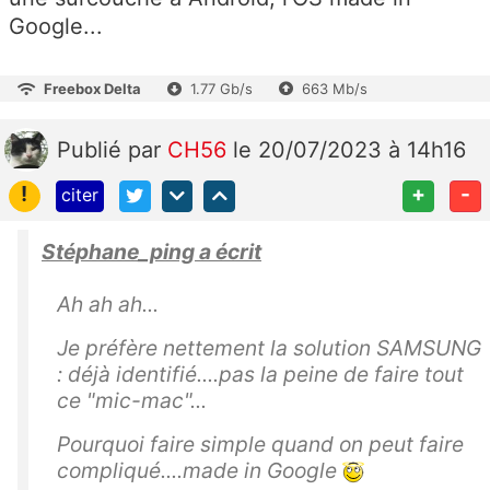
Google...
Freebox Delta
1.77 Gb/s
663 Mb/s
Publié
par
CH56
le 20/07/2023 à 14h16
!
+
-
citer
Stéphane_ping a écrit
Ah ah ah...
Je préfère nettement la solution SAMSUNG
: déjà identifié....pas la peine de faire tout
ce "mic-mac"...
Pourquoi faire simple quand on peut faire
compliqué....made in Google