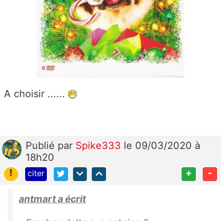
A choisir ......
Publié
par
Spike333
le 09/03/2020 à
18h20
!
+
-
citer
antmart a écrit