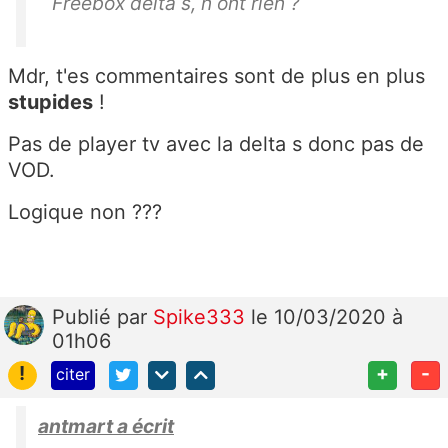
Freebox delta s, n ont rien ?
Mdr, t'es commentaires sont de plus en plus
stupides
!
Pas de player tv avec la delta s donc pas de
VOD.
Logique non ???
Publié
par
Spike333
le 10/03/2020 à
01h06
!
+
-
citer
antmart a écrit