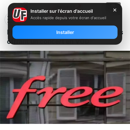
✕
Installer sur l'écran d'accueil
Accès rapide depuis votre écran d'accueil
Free célèbre un anniversaire en vous
Installer
offrant un concert en VOD