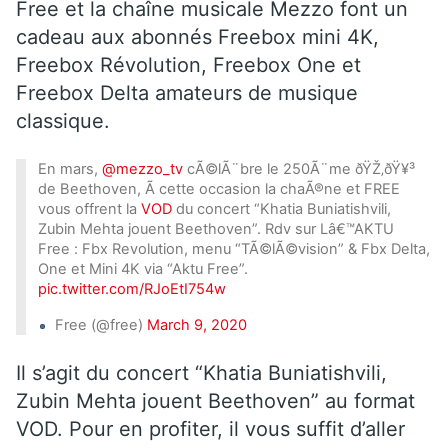
Free et la chaîne musicale Mezzo font un
cadeau aux abonnés Freebox mini 4K,
Freebox Révolution, Freebox One et
Freebox Delta amateurs de musique
classique.
En mars,
@mezzo_tv
cÃ©lÃ¨bre le 250Ã¨me ðŸŽ‚ðŸ¥³
de Beethoven, Ã cette occasion la chaÃ®ne et FREE
vous offrent la
VOD
du concert “Khatia Buniatishvili,
Zubin Mehta jouent Beethoven”. Rdv sur Lâ€™AKTU
Free : Fbx Revolution, menu “TÃ©lÃ©vision” & Fbx Delta,
One et Mini 4K via “Aktu Free”.
pic.twitter.com/RJoEtI754w
Free (@free)
March 9, 2020
Il s’agit du concert “Khatia Buniatishvili,
Zubin Mehta jouent Beethoven” au format
VOD. Pour en profiter, il vous suffit d’aller