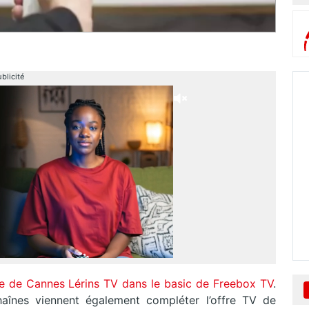
blicité
vée de Cannes Lérins TV dans le basic de Freebox TV
.
haînes viennent également compléter l’offre TV de