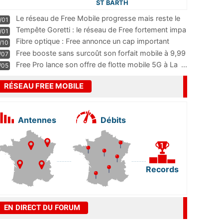
ST BARTH
Le réseau de Free Mobile progresse mais reste le
/01
m
...
Tempête Goretti : le réseau de Free fortement impa
/01
...
Fibre optique : Free annonce un cap important
/10
pass
...
Free booste sans surcoût son forfait mobile à 9,99
/07
...
Free Pro lance son offre de flotte mobile 5G à La
...
/05
RÉSEAU FREE MOBILE
Antennes
Débits
Records
EN DIRECT DU FORUM