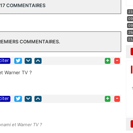
 17 COMMENTAIRES
23
09
09
29
23
PREMIERS COMMENTAIRES.
+
-
citer
et Warner TV ?
+
-
citer
oonami et Warner TV ?