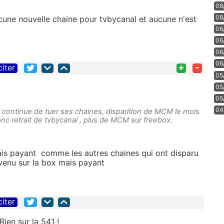
08
08
aucune nouvelle chaine pour tvbycanal et aucune n'est
06
06
06
06
+
-
citer
05
05
05
04
l continue de tuer ses chaines, disparition de MCM le mois
onc retrait de tvbycanal , plus de MCM sur freebox.
ais payant comme les autres chaines qui ont disparu
evenu sur la box mais payant
citer
Rien sur la 541 !