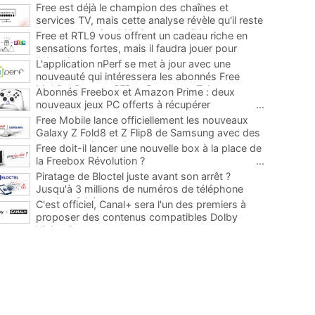
Free est déjà le champion des chaînes et
services TV, mais cette analyse révèle qu'il reste
encore au moins 141 ajouts possibles
...
Free et RTL9 vous offrent un cadeau riche en
sensations fortes, mais il faudra jouer pour
l'obtenir
...
L'application nPerf se met à jour avec une
nouveauté qui intéressera les abonnés Free
Mobile, Orange, SFR et Bouygues Telecom
...
Abonnés Freebox et Amazon Prime : deux
nouveaux jeux PC offerts à récupérer
...
Free Mobile lance officiellement les nouveaux
Galaxy Z Fold8 et Z Flip8 de Samsung avec des
promos et des cadeaux
...
Free doit-il lancer une nouvelle box à la place de
la Freebox Révolution ?
...
Piratage de Bloctel juste avant son arrêt ?
Jusqu'à 3 millions de numéros de téléphone
auraient fuité
...
C'est officiel, Canal+ sera l'un des premiers à
proposer des contenus compatibles Dolby
Vision 2
...