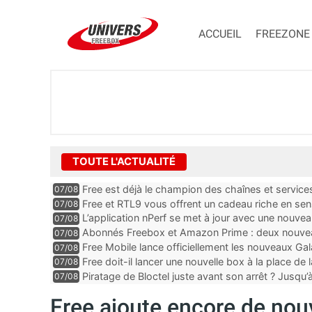
ACCUEIL
FREEZONE
TOUTE L'ACTUALITÉ
Free est déjà le champion des chaînes et services 
07/08
encore au moin...
Free et RTL9 vous offrent un cadeau riche en sens
07/08
l’obtenir
L’application nPerf se met à jour avec une nouvea
07/08
Mobile, Orange, SFR ...
Abonnés Freebox et Amazon Prime : deux nouveau
07/08
Free Mobile lance officiellement les nouveaux Ga
07/08
des promos et des cadeaux
Free doit-il lancer une nouvelle box à la place de
07/08
Piratage de Bloctel juste avant son arrêt ? Jusqu
07/08
auraient fuité
Free ajoute encore de nou