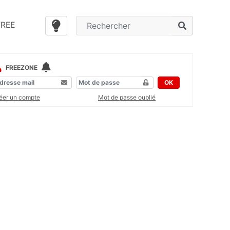
FREE
FREEZONE
OK
éer un compte
Mot de passe oublié