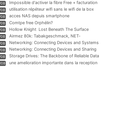
Impossible d'activer la fibre Free + facturation
/08
résiliation
utilisation répéteur wifi sans le wifi de la box
/08
acces NAS depuis smartphone
/08
Comtpe free Orphélin?
/08
Hollow Knight  Lost Beneath The Surface
/08
Airmez 80k: Tabakgeschmack, NET-
/08
Technologie und Leistung im
Networking: Connecting Devices and Systems
/08
Networking: Connecting Devices and Sharing
/08
Information
Storage Drives: The Backbone of Reliable Data
/08
Management
une amelioration importante dans la reception
/08
WIFI