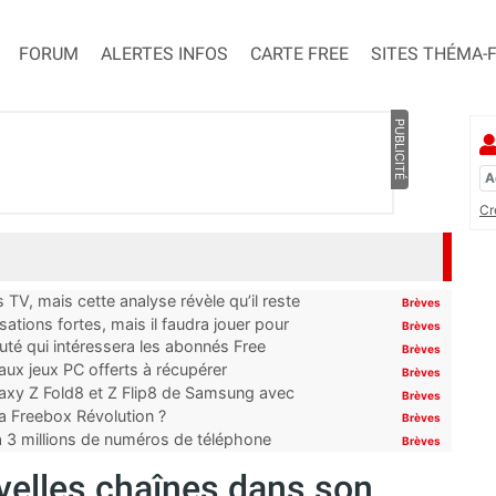
FORUM
ALERTES INFOS
CARTE FREE
SITES THÉMA-
PUBLICITÉ
Cr
TV, mais cette analyse révèle qu’il reste
Brèves
ations fortes, mais il faudra jouer pour
Brèves
uté qui intéressera les abonnés Free
Brèves
x jeux PC offerts à récupérer
Brèves
laxy Z Fold8 et Z Flip8 de Samsung avec
Brèves
 la Freebox Révolution ?
Brèves
’à 3 millions de numéros de téléphone
Brèves
velles chaînes dans son