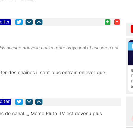
+
-
citer
a plus aucune nouvelle chaine pour tvbycanal et aucune n'est
N
ter des chaînes il sont plus entrain enlever que
T
F
b
citer
es de canal ,,, Même Pluto TV est devenu plus