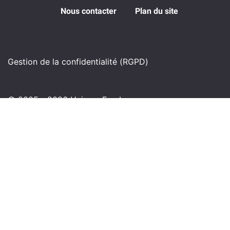
Nous contacter
Plan du site
Gestion de la confidentialité (RGPD)
© 2005 - 2026 Univers Freebox
Haut de page
Fil d'Ariane : Accueil
»
Actualités télécom
»
France.TV
débarque sur les téléviseurs LG