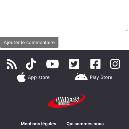
App store
Play Store
Mentions légales
Qui sommes nous