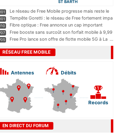
ST BARTH
Le réseau de Free Mobile progresse mais reste le
/01
m
...
Tempête Goretti : le réseau de Free fortement impa
/01
...
Fibre optique : Free annonce un cap important
/10
pass
...
Free booste sans surcoût son forfait mobile à 9,99
/07
...
Free Pro lance son offre de flotte mobile 5G à La
...
/05
RÉSEAU FREE MOBILE
Antennes
Débits
Records
EN DIRECT DU FORUM