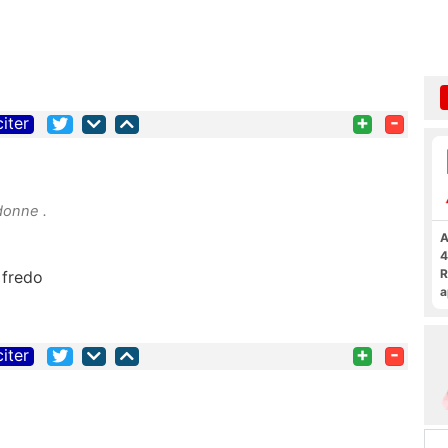
+
-
citer
donne .
A
4
R
 fredo
a
F
+
-
citer