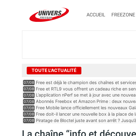
ACCUEIL
FREEZONE
TOUTE L'ACTUALITÉ
Free est déjà le champion des chaînes et services 
07/08
encore au moin...
Free et RTL9 vous offrent un cadeau riche en sens
07/08
l’obtenir
L’application nPerf se met à jour avec une nouvea
07/08
Mobile, Orange, SFR ...
Abonnés Freebox et Amazon Prime : deux nouveau
07/08
Free Mobile lance officiellement les nouveaux Ga
07/08
des promos et des cadeaux
Free doit-il lancer une nouvelle box à la place de
07/08
Piratage de Bloctel juste avant son arrêt ? Jusqu
07/08
auraient fuité
La chaîne “info et découve