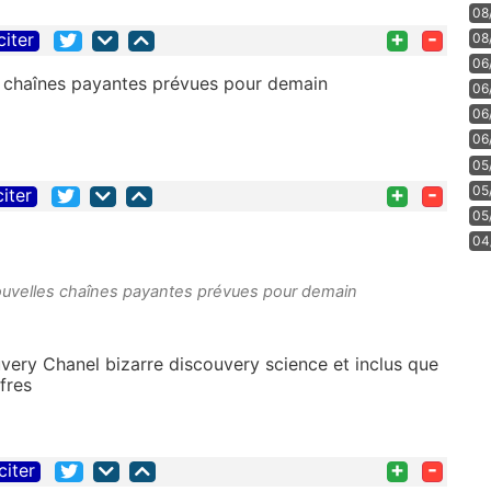
08
+
-
citer
08
06
s chaînes payantes prévues pour demain
06
06
06
05
+
-
05
citer
05
04
ouvelles chaînes payantes prévues pour demain
very Chanel bizarre discouvery science et inclus que
ffres
+
-
citer