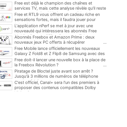
Free est déjà le champion des chaînes et
services TV, mais cette analyse révèle qu'il reste
encore au moins 141 ajouts possibles
...
Free et RTL9 vous offrent un cadeau riche en
sensations fortes, mais il faudra jouer pour
l'obtenir
...
L'application nPerf se met à jour avec une
nouveauté qui intéressera les abonnés Free
Mobile, Orange, SFR et Bouygues Telecom
...
Abonnés Freebox et Amazon Prime : deux
nouveaux jeux PC offerts à récupérer
...
Free Mobile lance officiellement les nouveaux
Galaxy Z Fold8 et Z Flip8 de Samsung avec des
promos et des cadeaux
...
Free doit-il lancer une nouvelle box à la place de
la Freebox Révolution ?
...
Piratage de Bloctel juste avant son arrêt ?
Jusqu'à 3 millions de numéros de téléphone
auraient fuité
...
C'est officiel, Canal+ sera l'un des premiers à
proposer des contenus compatibles Dolby
Vision 2
...