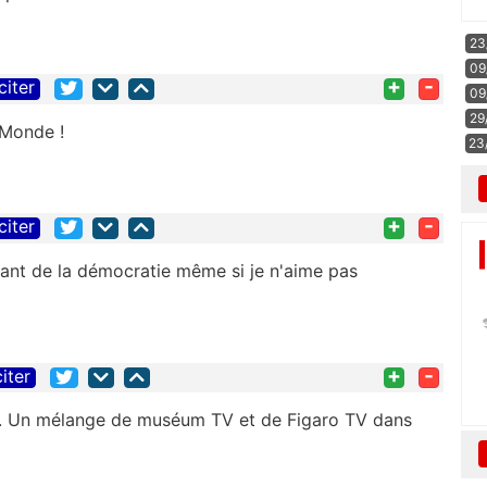
23
09
+
-
citer
09
29
 Monde !
23
+
-
citer
garant de la démocratie même si je n'aime pas
+
-
citer
ir. Un mélange de muséum TV et de Figaro TV dans