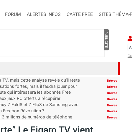
FORUM
ALERTES INFOS
CARTE FREE
SITES THÉMA-
PUBLICITÉ
Cr
TV, mais cette analyse révèle qu’il reste
Brèves
ations fortes, mais il faudra jouer pour
Brèves
uté qui intéressera les abonnés Free
Brèves
x jeux PC offerts à récupérer
Brèves
laxy Z Fold8 et Z Flip8 de Samsung avec
Brèves
 la Freebox Révolution ?
Brèves
’à 3 millions de numéros de téléphone
Brèves
rte” Le Figaro TV vient