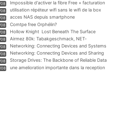
Impossible d'activer la fibre Free + facturation
/08
résiliation
utilisation répéteur wifi sans le wifi de la box
/08
acces NAS depuis smartphone
/08
Comtpe free Orphélin?
/08
Hollow Knight  Lost Beneath The Surface
/08
Airmez 80k: Tabakgeschmack, NET-
/08
Technologie und Leistung im
Networking: Connecting Devices and Systems
/08
Networking: Connecting Devices and Sharing
/08
Information
Storage Drives: The Backbone of Reliable Data
/08
Management
une amelioration importante dans la reception
/08
WIFI