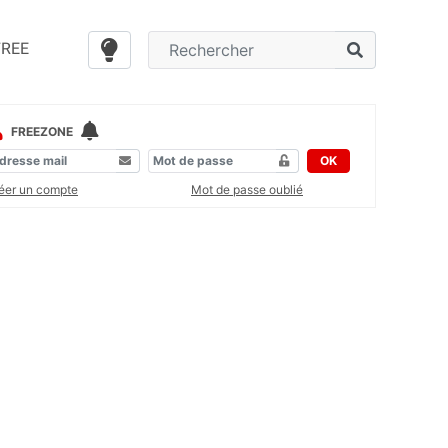
FREE
FREEZONE
OK
éer un compte
Mot de passe oublié