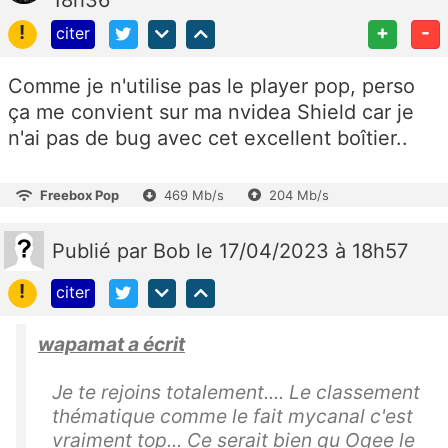
18h36
!
+
-
citer
Comme je n'utilise pas le player pop, perso
ça me convient sur ma nvidea Shield car je
n'ai pas de bug avec cet excellent boîtier..
Freebox Pop
469 Mb/s
204 Mb/s
Publié
par
Bob
le 17/04/2023 à 18h57
!
citer
wapamat a écrit
Je te rejoins totalement.... Le classement
thématique comme le fait mycanal c'est
vraiment top... Ce serait bien qu Oqee le