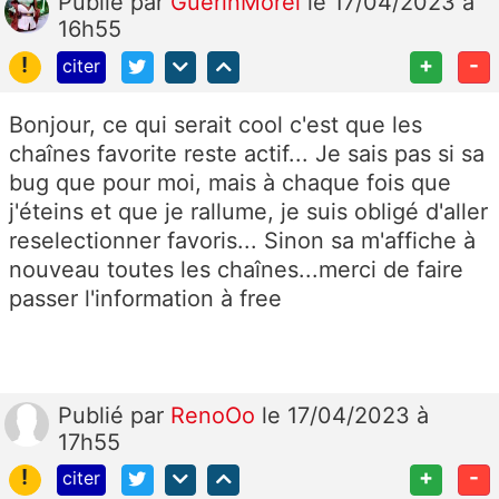
Publié
par
GuerinMorel
le 17/04/2023 à
16h55
!
+
-
citer
Bonjour, ce qui serait cool c'est que les
chaînes favorite reste actif... Je sais pas si sa
bug que pour moi, mais à chaque fois que
j'éteins et que je rallume, je suis obligé d'aller
reselectionner favoris... Sinon sa m'affiche à
nouveau toutes les chaînes...merci de faire
passer l'information à free
Publié
par
RenoOo
le 17/04/2023 à
17h55
!
+
-
citer