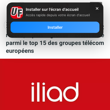
✕
Installer sur l'écran d'accueil
Accès rapide depuis votre écran d'accueil
Iliad annonce une année 2022
Installer
record, plus grosse croissance
parmi le top 15 des groupes télécom
européens