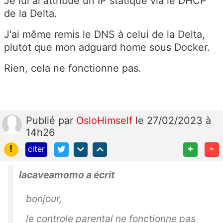
Je lui ai attribué un IP statique via le DHCP
de la Delta.
J'ai même remis le DNS à celui de la Delta,
plutot que mon adguard home sous Docker.
Rien, cela ne fonctionne pas.
Publié
par
OsloHimself
le 27/02/2023 à
14h26
!
+
-
citer
lacaveamomo a écrit
bonjour,
le controle parental ne fonctionne pas