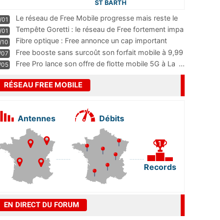
ST BARTH
Le réseau de Free Mobile progresse mais reste le
/01
m
...
Tempête Goretti : le réseau de Free fortement impa
/01
...
Fibre optique : Free annonce un cap important
/10
pass
...
Free booste sans surcoût son forfait mobile à 9,99
/07
...
Free Pro lance son offre de flotte mobile 5G à La
...
/05
RÉSEAU FREE MOBILE
Antennes
Débits
Records
EN DIRECT DU FORUM