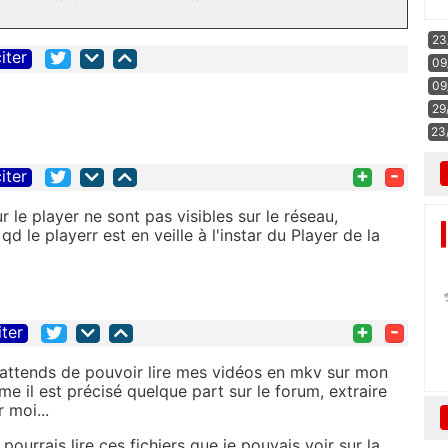
23
iter
09
09
29
23
+
-
iter
le player ne sont pas visibles sur le réseau,
d le playerr est en veille à l'instar du Player de la
+
-
iter
'attends de pouvoir lire mes vidéos en mkv sur mon
me il est précisé quelque part sur le forum, extraire
 moi...
pourrais lire ces fichiers que je pouvais voir sur la