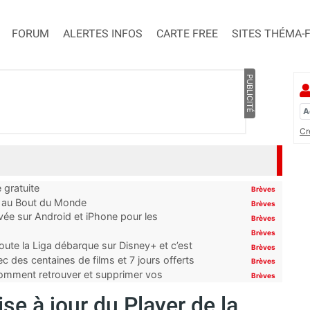
FORUM
ALERTES INFOS
CARTE FREE
SITES THÉMA-
PUBLICITÉ
Cr
 gratuite
Brèves
t au Bout du Monde
Brèves
ivée sur Android et iPhone pour les
Brèves
Brèves
oute la Liga débarque sur Disney+ et c’est
Brèves
 des centaines de films et 7 jours offerts
Brèves
 comment retrouver et supprimer vos
Brèves
se à jour du Player de la