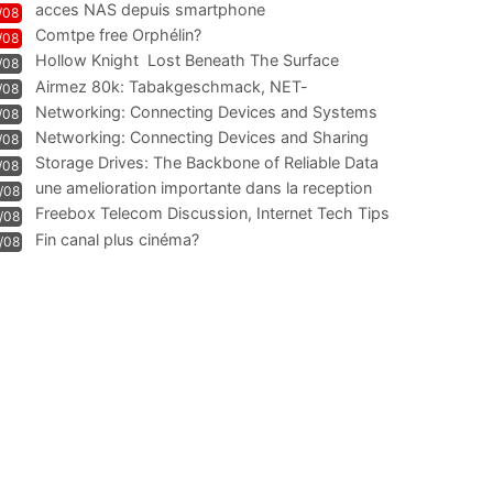
acces NAS depuis smartphone
/08
Comtpe free Orphélin?
/08
Hollow Knight  Lost Beneath The Surface
/08
Airmez 80k: Tabakgeschmack, NET-
/08
Technologie und Leistung im
Networking: Connecting Devices and Systems
/08
Networking: Connecting Devices and Sharing
/08
Information
Storage Drives: The Backbone of Reliable Data
/08
Management
une amelioration importante dans la reception
/08
WIFI
Freebox Telecom Discussion, Internet Tech Tips
/08
Communi
Fin canal plus cinéma?
/08