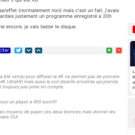
use/effet (normalement non) mais c'est un fait. j'avais
gardais justement un programme enregistré a 20h
he encore. je vais tester le disque
+
-
citer
L
 a été vendu pour diffuser la 4K ne permet pas de prendre
R
4K UltraHD mais aussi la soit disante enceinte qui prends
d
t toujours pas prise en compte.
F
t
our un player a 450 euro!!!!
e les moyens de payer ces deux licences mais donner les
naire OUI