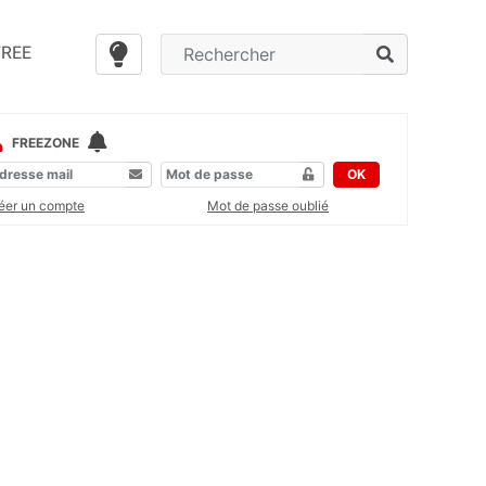
FREE
FREEZONE
OK
éer un compte
Mot de passe oublié