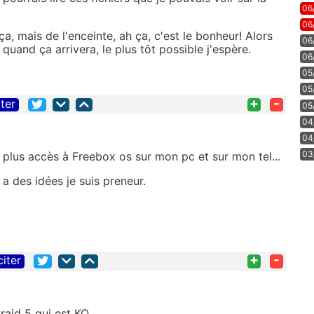
06
06
ça, mais de l'enceinte, ah ça, c'est le bonheur! Alors
06
 quand ça arrivera, le plus tôt possible j'espère.
06
05
05
+
-
iter
05
04
04
03
'ai plus accès à Freebox os sur mon pc et sur mon tel...
a des idées je suis preneur.
+
-
citer
e raid 5 qui est KO