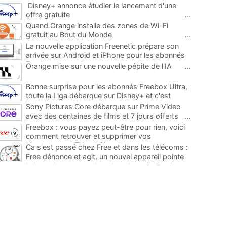
Disney+ annonce étudier le lancement d'une
offre gratuite
...
Quand Orange installe des zones de Wi-Fi
gratuit au Bout du Monde
...
La nouvelle application Freenetic prépare son
arrivée sur Android et iPhone pour les abonnés
Freebox, testez la
...
Orange mise sur une nouvelle pépite de l'IA
...
Bonne surprise pour les abonnés Freebox Ultra,
toute la Liga débarque sur Disney+ et c'est
inclus
...
Sony Pictures Core débarque sur Prime Video
avec des centaines de films et 7 jours offerts
...
Freebox : vous payez peut-être pour rien, voici
comment retrouver et supprimer vos
abonnements TV oubliés
...
Ca s'est passé chez Free et dans les télécoms :
Free dénonce et agit, un nouvel appareil pointe
le bout de son nez chez des abonnés Freebox...
...