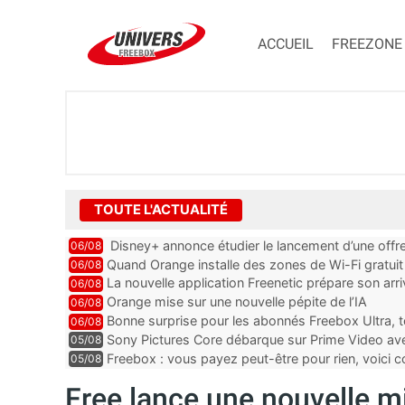
ACCUEIL
FREEZONE
TOUTE L'ACTUALITÉ
Disney+ annonce étudier le lancement d’une offre
06/08
Quand Orange installe des zones de Wi-Fi gratui
06/08
La nouvelle application Freenetic prépare son arr
06/08
abonnés Freebox, testez la
Orange mise sur une nouvelle pépite de l’IA
06/08
Bonne surprise pour les abonnés Freebox Ultra, t
06/08
inclus
Sony Pictures Core débarque sur Prime Video avec
05/08
Freebox : vous payez peut-être pour rien, voici
05/08
abonnements TV oubliés
Free lance une nouvelle mi