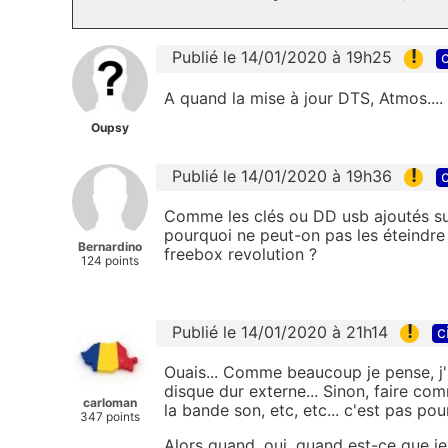
!
Publié le 14/01/2020 à 19h25
c
A quand la mise à jour DTS, Atmos....
Oupsy
!
Publié le 14/01/2020 à 19h36
c
Comme les clés ou DD usb ajoutés sur 
pourquoi ne peut-on pas les éteindre q
Bernardino
freebox revolution ?
124 points
!
Publié le 14/01/2020 à 21h14
c
Ouais... Comme beaucoup je pense, j
disque dur externe... Sinon, faire com
carloman
la bande son, etc, etc... c'est pas pour
347 points
Alors quand, oui, quand est-ce que je 