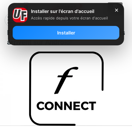
✕
Installer sur l'écran d'accueil
Accès rapide depuis votre écran d'accueil
Freebox Connect : des nouveautés
Installer
arrivent sur Android