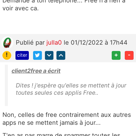
Demande à ton téléphone... Free n'a rien à
voir avec ca.
Publié
par
julla0
le 01/12/2022 à 17h44
!
+
-
citer
client2free a écrit
Dites ! j'espère qu'elles se mettent à jour
toutes seules ces applis Free..
Non, celles de free contrairement aux autres
apps ne se mettent jamais à jour...
T'en as pas marre de spammer toutes les