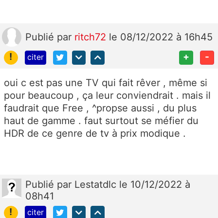
Publié
par
ritch72
le 08/12/2022 à 16h45
!
+
-
citer
oui c est pas une TV qui fait rêver , même si
pour beaucoup , ça leur conviendrait . mais il
faudrait que Free , ^propse aussi , du plus
haut de gamme . faut surtout se méfier du
HDR de ce genre de tv à prix modique .
Publié
par
Lestatdlc
le 10/12/2022 à
08h41
!
citer