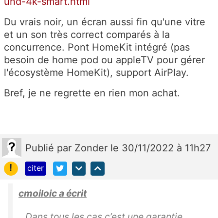
uhd-4k-smart.html
Du vrais noir, un écran aussi fin qu'une vitre
et un son très correct comparés à la
concurrence. Pont HomeKit intégré (pas
besoin de home pod ou appleTV pour gérer
l'écosystème HomeKit), support AirPlay.
Bref, je ne regrette en rien mon achat.
Publié
par
Zonder
le 30/11/2022 à 11h27
!
citer
cmoiloic a écrit
Dans tous les cas c’est une garantie