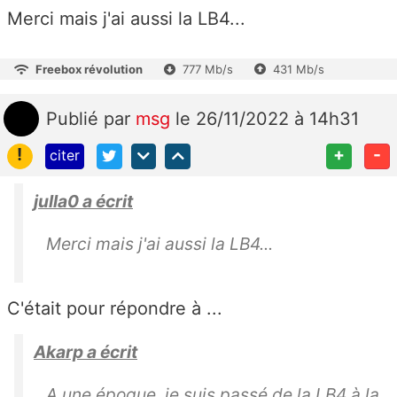
Merci mais j'ai aussi la LB4...
Freebox révolution
777 Mb/s
431 Mb/s
Publié
par
msg
le 26/11/2022 à 14h31
!
+
-
citer
julla0 a écrit
Merci mais j'ai aussi la LB4...
C'était pour répondre à ...
Akarp a écrit
A une époque, je suis passé de la LB4 à la