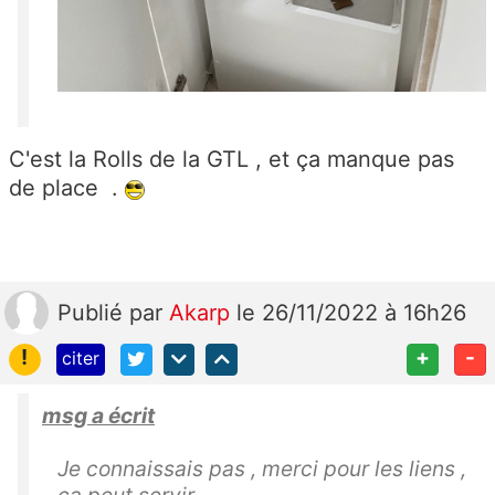
C'est la Rolls de la GTL , et ça manque pas
de place .
Publié
par
Akarp
le 26/11/2022 à 16h26
!
+
-
citer
msg a écrit
Je connaissais pas , merci pour les liens ,
ça peut servir .