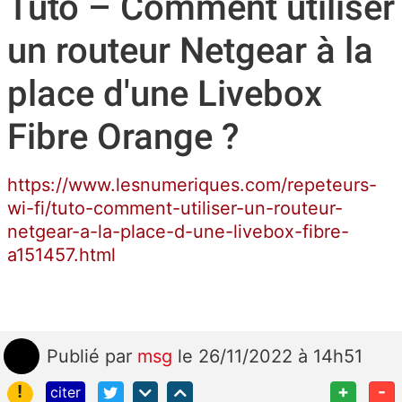
Tuto – Comment utiliser
un routeur Netgear à la
place d'une Livebox
Fibre Orange ?
https://www.lesnumeriques.com/repeteurs-
wi-fi/tuto-comment-utiliser-un-routeur-
netgear-a-la-place-d-une-livebox-fibre-
a151457.html
Publié
par
msg
le 26/11/2022 à 14h51
!
+
-
citer