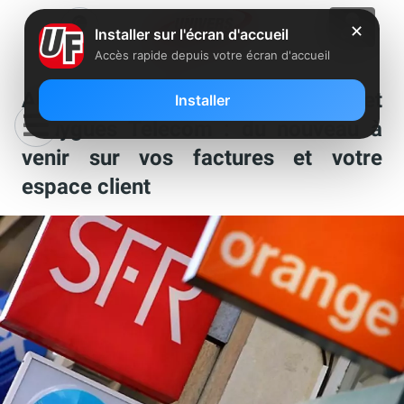
✕
Installer sur l'écran d'accueil
Accès rapide depuis votre écran d'accueil
Abonnés Orange, Free, SFR et
Installer
Bouygues Telecom : du nouveau à
venir sur vos factures et votre
espace client