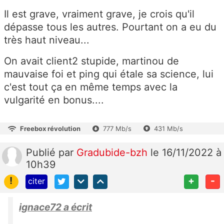
Il est grave, vraiment grave, je crois qu'il
dépasse tous les autres. Pourtant on a eu du
très haut niveau...
On avait client2 stupide, martinou de
mauvaise foi et ping qui étale sa science, lui
c'est tout ça en même temps avec la
vulgarité en bonus....
Freebox révolution
777 Mb/s
431 Mb/s
Publié
par
Gradubide-bzh
le 16/11/2022 à
10h39
!
+
-
citer
ignace72 a écrit