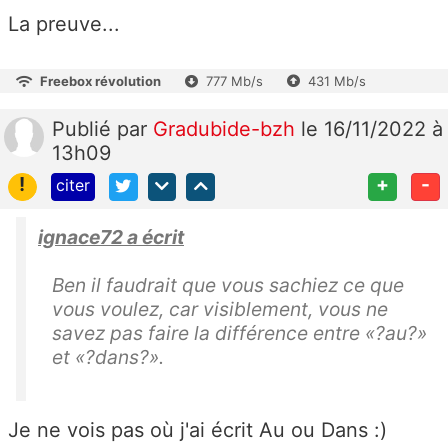
La preuve...
Freebox révolution
777 Mb/s
431 Mb/s
Publié
par
Gradubide-bzh
le 16/11/2022 à
13h09
!
+
-
citer
ignace72 a écrit
Ben il faudrait que vous sachiez ce que
vous voulez, car visiblement, vous ne
savez pas faire la différence entre «?au?»
et «?dans?».
Je ne vois pas où j'ai écrit Au ou Dans :)