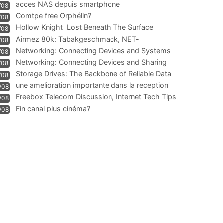
acces NAS depuis smartphone
/08
Comtpe free Orphélin?
/08
Hollow Knight  Lost Beneath The Surface
/08
Airmez 80k: Tabakgeschmack, NET-
/08
Technologie und Leistung im
Networking: Connecting Devices and Systems
/08
Networking: Connecting Devices and Sharing
/08
Information
Storage Drives: The Backbone of Reliable Data
/08
Management
une amelioration importante dans la reception
/08
WIFI
Freebox Telecom Discussion, Internet Tech Tips
/08
Communi
Fin canal plus cinéma?
/08