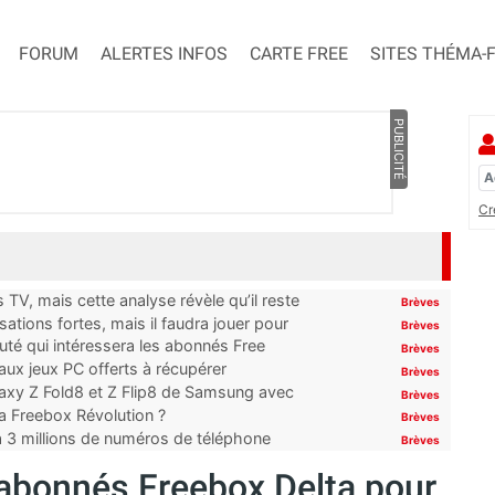
FORUM
ALERTES INFOS
CARTE FREE
SITES THÉMA-
PUBLICITÉ
Cr
TV, mais cette analyse révèle qu’il reste
Brèves
ations fortes, mais il faudra jouer pour
Brèves
uté qui intéressera les abonnés Free
Brèves
x jeux PC offerts à récupérer
Brèves
laxy Z Fold8 et Z Flip8 de Samsung avec
Brèves
 la Freebox Révolution ?
Brèves
’à 3 millions de numéros de téléphone
Brèves
 abonnés Freebox Delta pour