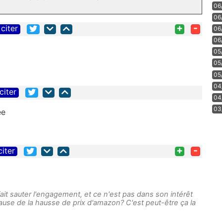
06
06
+
-
citer
06
06
05
05
05
04
citer
04
03
ee
+
-
citer
 fait sauter l'engagement, et ce n'est pas dans son intérêt
ause de la hausse de prix d'amazon? C'est peut-être ça la