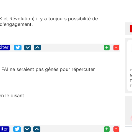
et Révolution) il y a toujours possibilité de
e d'engagement.
+
-
citer
AI ne seraient pas gênés pour répercuter
L
M
T
F
F
n le disant
+
-
iter