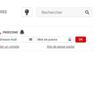
FREE
FREEZONE
OK
éer un compte
Mot de passe oublié