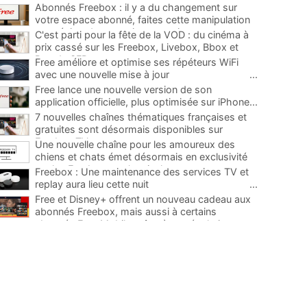
Abonnés Freebox : il y a du changement sur
votre espace abonné, faites cette manipulation
pour éviter de mauvaises surprises
...
C'est parti pour la fête de la VOD : du cinéma à
prix cassé sur les Freebox, Livebox, Bbox et
Box de SFR
...
Free améliore et optimise ses répéteurs WiFi
avec une nouvelle mise à jour
...
Free lance une nouvelle version de son
application officielle, plus optimisée sur iPhone
...
7 nouvelles chaînes thématiques françaises et
gratuites sont désormais disponibles sur
Freebox TV
...
Une nouvelle chaîne pour les amoureux des
chiens et chats émet désormais en exclusivité
sur les Freebox, et c'est inclus
...
Freebox : Une maintenance des services TV et
replay aura lieu cette nuit
...
Free et Disney+ offrent un nouveau cadeau aux
abonnés Freebox, mais aussi à certains
abonnés Free Mobile grâce à une évolution
...