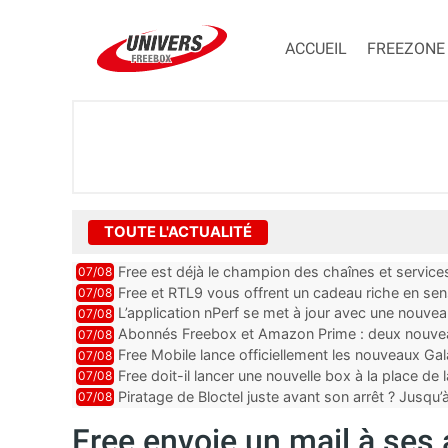
ACCUEIL
FREEZONE
TOUTE L'ACTUALITÉ
Free est déjà le champion des chaînes et services 
07/08
encore au moin...
Free et RTL9 vous offrent un cadeau riche en sens
07/08
l’obtenir
L’application nPerf se met à jour avec une nouvea
07/08
Mobile, Orange, SFR ...
Abonnés Freebox et Amazon Prime : deux nouveau
07/08
Free Mobile lance officiellement les nouveaux Ga
07/08
des promos et des cadeaux
Free doit-il lancer une nouvelle box à la place de
07/08
Piratage de Bloctel juste avant son arrêt ? Jusqu
07/08
auraient fuité
Free envoie un mail à ses