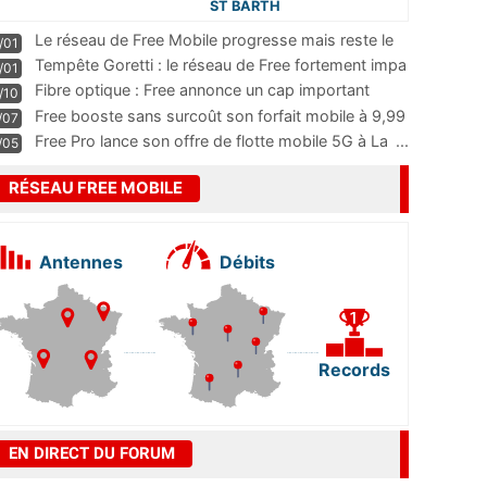
ST BARTH
Le réseau de Free Mobile progresse mais reste le
/01
m
...
Tempête Goretti : le réseau de Free fortement impa
/01
...
Fibre optique : Free annonce un cap important
/10
pass
...
Free booste sans surcoût son forfait mobile à 9,99
/07
...
Free Pro lance son offre de flotte mobile 5G à La
...
/05
RÉSEAU FREE MOBILE
Antennes
Débits
Records
EN DIRECT DU FORUM