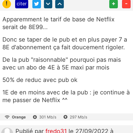
!
+
-
citer
Apparemment le tarif de base de Netflix
serait de 8E99...
Donc se taper de le pub et en plus payer 7 a
8E d'abonnement ça fait doucement rigoler.
De la pub "raisonnable" pourquoi pas mais
avec un abo de 4E à 5E maxi par mois
50% de reduc avec pub ok
1E de en moins avec de la pub : je continue à
me passer de Netflix ^^
Orange
301 Mb/s
297 Mb/s
Publié
par
fredo31
le 27/09/2022 à