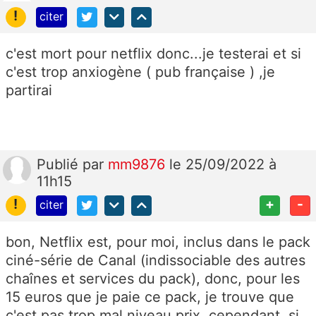
!
citer
c'est mort pour netflix donc...je testerai et si
c'est trop anxiogène ( pub française ) ,je
partirai
Publié
par
mm9876
le 25/09/2022 à
11h15
!
+
-
citer
bon, Netflix est, pour moi, inclus dans le pack
ciné-série de Canal (indissociable des autres
chaînes et services du pack), donc, pour les
15 euros que je paie ce pack, je trouve que
c'est pas trop mal niveau prix. cependant, si