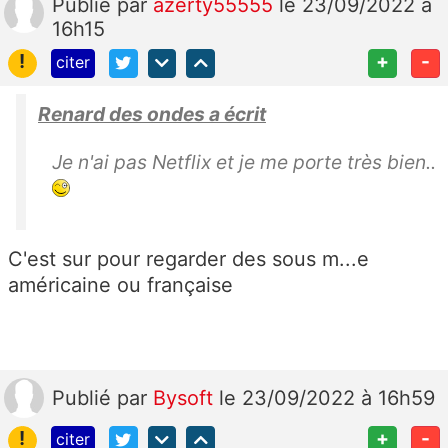
Publié
par
azerty55555
le 23/09/2022 à
16h15
!
+
-
citer
Renard des ondes a écrit
Je n'ai pas Netflix et je me porte très bien..
C'est sur pour regarder des sous m...e
américaine ou française
Publié
par
Bysoft
le 23/09/2022 à 16h59
!
+
-
citer