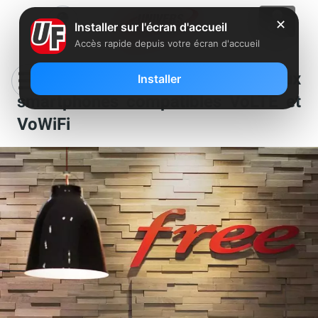
✕
Installer sur l'écran d'accueil
Accès rapide depuis votre écran d'accueil
Free annonce de nouveaux
Installer
smartphones compatibles VoLTE et
VoWiFi