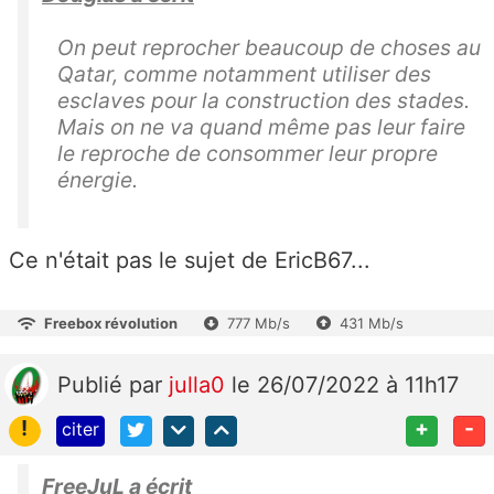
On peut reprocher beaucoup de choses au
Qatar, comme notamment utiliser des
esclaves pour la construction des stades.
Mais on ne va quand même pas leur faire
le reproche de consommer leur propre
énergie.
Ce n'était pas le sujet de EricB67...
Freebox révolution
777 Mb/s
431 Mb/s
Publié
par
julla0
le 26/07/2022 à 11h17
!
+
-
citer
FreeJuL a écrit