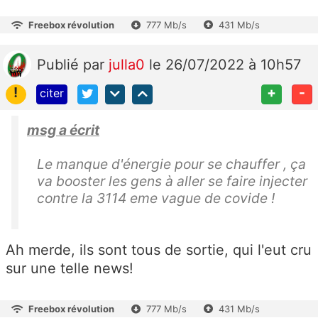
Freebox révolution
777 Mb/s
431 Mb/s
Publié
par
julla0
le 26/07/2022 à 10h57
!
+
-
citer
msg a écrit
Le manque d'énergie pour se chauffer , ça
va booster les gens à aller se faire injecter
contre la 3114 eme vague de covide !
Ah merde, ils sont tous de sortie, qui l'eut cru
sur une telle news!
Freebox révolution
777 Mb/s
431 Mb/s