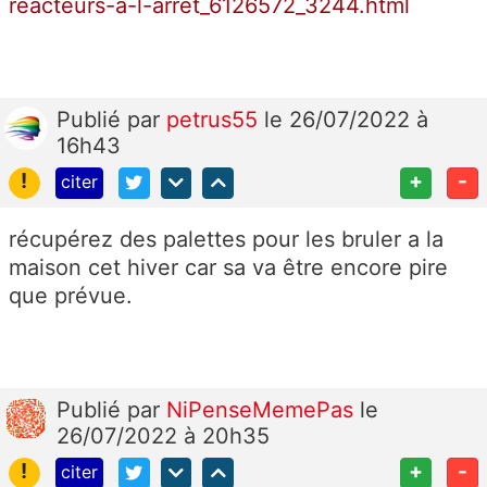
reacteurs-a-l-arret_6126572_3244.html
Publié
par
petrus55
le 26/07/2022 à
16h43
!
+
-
citer
récupérez des palettes pour les bruler a la
maison cet hiver car sa va être encore pire
que prévue.
Publié
par
NiPenseMemePas
le
26/07/2022 à 20h35
!
+
-
citer