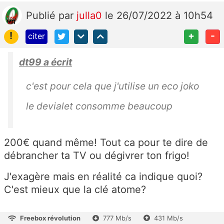
Publié
par
julla0
le 26/07/2022 à 10h54
!
+
-
citer
dt99 a écrit
c'est pour cela que j'utilise un eco joko
le devialet consomme beaucoup
200€ quand même! Tout ca pour te dire de
débrancher ta TV ou dégivrer ton frigo!
J'exagère mais en réalité ca indique quoi?
C'est mieux que la clé atome?
Freebox révolution
777 Mb/s
431 Mb/s