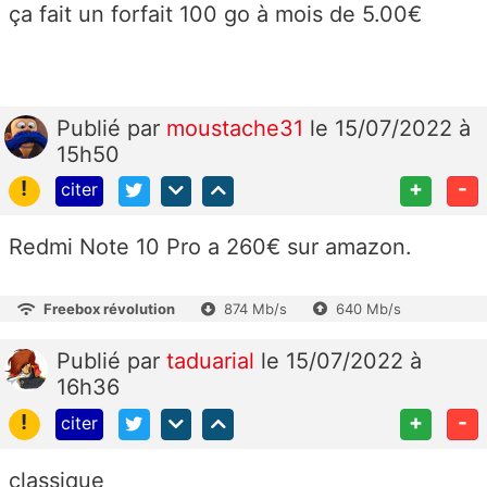
ça fait un forfait 100 go à mois de 5.00€
Publié
par
moustache31
le 15/07/2022 à
15h50
!
+
-
citer
Redmi Note 10 Pro a 260€ sur amazon.
Freebox révolution
874 Mb/s
640 Mb/s
Publié
par
taduarial
le 15/07/2022 à
16h36
!
+
-
citer
classique