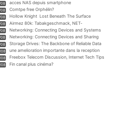
acces NAS depuis smartphone
/08
Comtpe free Orphélin?
/08
Hollow Knight  Lost Beneath The Surface
/08
Airmez 80k: Tabakgeschmack, NET-
/08
Technologie und Leistung im
Networking: Connecting Devices and Systems
/08
Networking: Connecting Devices and Sharing
/08
Information
Storage Drives: The Backbone of Reliable Data
/08
Management
une amelioration importante dans la reception
/08
WIFI
Freebox Telecom Discussion, Internet Tech Tips
/08
Communi
Fin canal plus cinéma?
/08