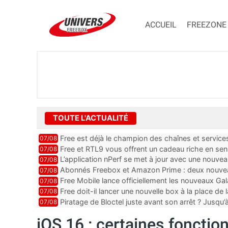
ACCUEIL
FREEZONE
TOUTE L'ACTUALITÉ
Free est déjà le champion des chaînes et services 
07/08
encore au moin...
Free et RTL9 vous offrent un cadeau riche en sens
07/08
l’obtenir
L’application nPerf se met à jour avec une nouvea
07/08
Mobile, Orange, SFR ...
Abonnés Freebox et Amazon Prime : deux nouveau
07/08
Free Mobile lance officiellement les nouveaux Ga
07/08
des promos et des cadeaux
Free doit-il lancer une nouvelle box à la place de
07/08
Piratage de Bloctel juste avant son arrêt ? Jusqu
07/08
auraient fuité
iOS 16 : certaines fonctio