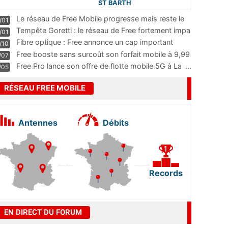
ST BARTH
Le réseau de Free Mobile progresse mais reste le
/01
m
...
Tempête Goretti : le réseau de Free fortement impa
/01
...
Fibre optique : Free annonce un cap important
/10
pass
...
Free booste sans surcoût son forfait mobile à 9,99
/07
...
Free Pro lance son offre de flotte mobile 5G à La
...
/05
RÉSEAU FREE MOBILE
Antennes
Débits
Records
EN DIRECT DU FORUM