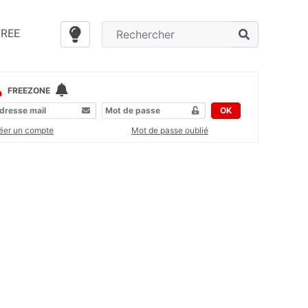
FREE
FREEZONE
OK
éer un compte
Mot de passe oublié