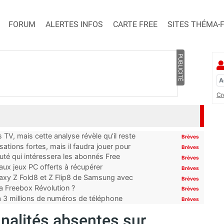
FORUM
ALERTES INFOS
CARTE FREE
SITES THÉMA-
PUBLICITÉ
Cr
TV, mais cette analyse révèle qu’il reste
Brèves
ations fortes, mais il faudra jouer pour
Brèves
uté qui intéressera les abonnés Free
Brèves
x jeux PC offerts à récupérer
Brèves
laxy Z Fold8 et Z Flip8 de Samsung avec
Brèves
 la Freebox Révolution ?
Brèves
’à 3 millions de numéros de téléphone
Brèves
nnalités absentes sur