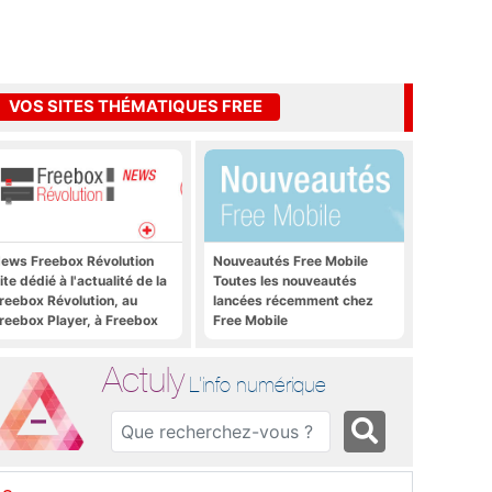
VOS SITES THÉMATIQUES FREE
ews Freebox Révolution
Nouveautés Free Mobile
ite dédié à l'actualité de la
Toutes les nouveautés
reebox Révolution, au
lancées récemment chez
reebox Player, à Freebox
Free Mobile
S, Freebox TV, etc.
Actuly
L'info numérique