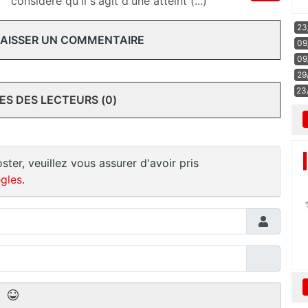
considère qu'il s'agit d'une atteint (...)
23
 LAISSER UN COMMENTAIRE
09
09
29
23
S DES LECTEURS (0)
ster, veuillez vous assurer d'avoir pris
gles
.