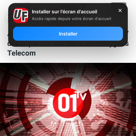
✕
Installer sur l'écran d'accueil
Accès rapide depuis votre écran d'accueil
Après SFR, Orange et Free, 01TV
Installer
débarque sur les Bbox de Bouygues
Telecom