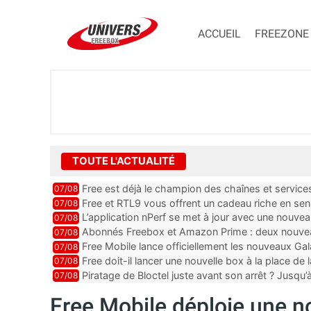
ACCUEIL
FREEZONE
TOUTE L'ACTUALITÉ
Free est déjà le champion des chaînes et services 
07/08
encore au moin...
Free et RTL9 vous offrent un cadeau riche en sens
07/08
l’obtenir
L’application nPerf se met à jour avec une nouvea
07/08
Mobile, Orange, SFR ...
Abonnés Freebox et Amazon Prime : deux nouveau
07/08
Free Mobile lance officiellement les nouveaux Ga
07/08
des promos et des cadeaux
Free doit-il lancer une nouvelle box à la place de
07/08
Piratage de Bloctel juste avant son arrêt ? Jusqu
07/08
auraient fuité
Free Mobile déploie une n