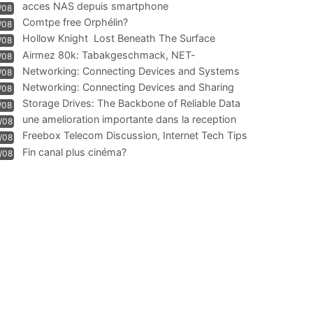
acces NAS depuis smartphone
/08
Comtpe free Orphélin?
/08
Hollow Knight  Lost Beneath The Surface
/08
Airmez 80k: Tabakgeschmack, NET-
/08
Technologie und Leistung im
Networking: Connecting Devices and Systems
/08
Networking: Connecting Devices and Sharing
/08
Information
Storage Drives: The Backbone of Reliable Data
/08
Management
une amelioration importante dans la reception
/08
WIFI
Freebox Telecom Discussion, Internet Tech Tips
/08
Communi
Fin canal plus cinéma?
/08