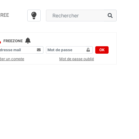
FREE
FREEZONE
OK
éer un compte
Mot de passe oublié