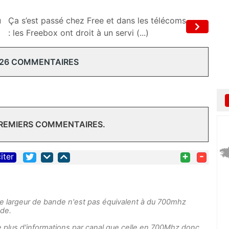
u
Ça s’est passé chez Free et dans les télécoms
: les Freebox ont droit à un servi (...)
 26 COMMENTAIRES
PREMIERS COMMENTAIRES.
+
-
iter
largeur de bande n'est pas équivalent à du 700mhz
de.
 plus d'informations par canal que celle en 700Mhz donc