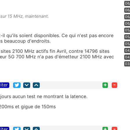
06
06
 sur 15 MHz, maintenant.
06
06
05
-il qu'ils soient disponibles. Ce qui n'est pas encore
05
s beaucoup d'endroits.
05
sites 2100 MHz actifs fin Avril, contre 14796 sites
04
teur 5G 700 MHz n'a pas d'émetteur 2100 MHz avec
04
03
+
-
iter
jours aucun test ne montrant la latence.
200ms et gigue de 150ms
+
-
iter