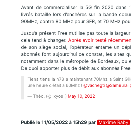
Avant de commercialiser la 5G fin 2020 dans l’
livrés bataille lors d’enchères sur la bande co
90MHz, contre 80 MHz pour SFR, et 70 MHz pour
Jusqu’à présent Free n’utilise pas toute la larg
cela tend à changer.
Après avoir testé récemmen
de son siège social, l’opérateur entame un dé
abonnés font aujourd’hui ce constat, les sites 
notamment dans le métropole de Bordeaux, ou enc
De quoi apporter plus de débit aux abonnés Free
Tiens tiens la n78 a maintenant 70Mhz a Saint Gil
une heure c'était a 60Mhz !
@vachegti
@Sam9urai
— Théo. (@_xyos_)
May 10, 2022
Publié le 11/05/2022 à 15h29
par
Maxime Raby