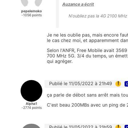
Auzance a écrit
pepelemoko
-1056 points
N'oubliez pas la 4G 2100 MHz
Je ne les oublie pas, mais encore faut
le cas chez moi, et apparemment dan
Selon l'ANFR, Free Mobile avait 3569 
700 MHz 5G. 3/4 du temps, un émet
qui agréger.
!
Publié le 11/05/2022 à 21h49
c
ça parle de débot sans arrêt mais tou
Alpha1
C'est beau 200MBs avec un ping de 
-2774 points
!
Publié le 11/05/2022 à 21h59
c