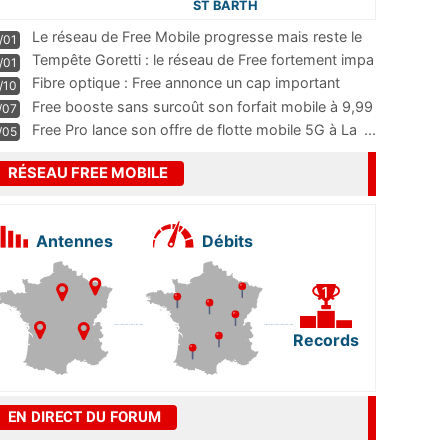
ST BARTH
Le réseau de Free Mobile progresse mais reste le
/01
m
...
Tempête Goretti : le réseau de Free fortement impa
/01
...
Fibre optique : Free annonce un cap important
/10
pass
...
Free booste sans surcoût son forfait mobile à 9,99
/07
...
Free Pro lance son offre de flotte mobile 5G à La
...
/05
RÉSEAU FREE MOBILE
Antennes
Débits
Records
EN DIRECT DU FORUM