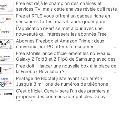
Free est déjà le champion des chaînes et
services TV, mais cette analyse révèle qu'il reste
encore au moins 141 ajouts possibles
...
Free et RTL9 vous offrent un cadeau riche en
sensations fortes, mais il faudra jouer pour
l'obtenir
...
L'application nPerf se met à jour avec une
nouveauté qui intéressera les abonnés Free
Mobile, Orange, SFR et Bouygues Telecom
...
Abonnés Freebox et Amazon Prime : deux
nouveaux jeux PC offerts à récupérer
...
Free Mobile lance officiellement les nouveaux
Galaxy Z Fold8 et Z Flip8 de Samsung avec des
promos et des cadeaux
...
Free doit-il lancer une nouvelle box à la place de
la Freebox Révolution ?
...
Piratage de Bloctel juste avant son arrêt ?
Jusqu'à 3 millions de numéros de téléphone
auraient fuité
...
C'est officiel, Canal+ sera l'un des premiers à
proposer des contenus compatibles Dolby
Vision 2
...