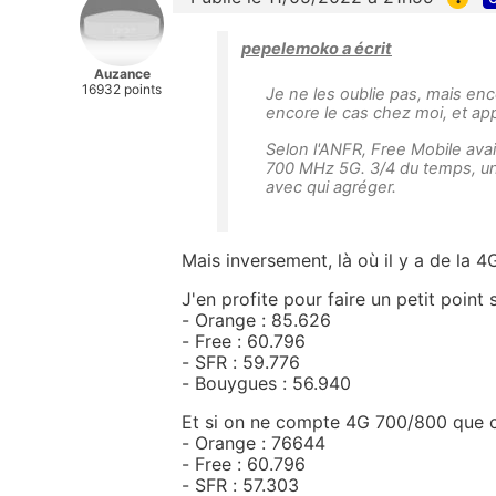
pepelemoko a écrit
Auzance
16932 points
Je ne les oublie pas, mais enco
encore le cas chez moi, et a
Selon l'ANFR, Free Mobile avai
700 MHz 5G. 3/4 du temps, u
avec qui agréger.
Mais inversement, là où il y a de la 4G
J'en profite pour faire un petit poin
- Orange : 85.626
- Free : 60.796
- SFR : 59.776
- Bouygues : 56.940
Et si on ne compte 4G 700/800 que 
- Orange : 76644
- Free : 60.796
- SFR : 57.303