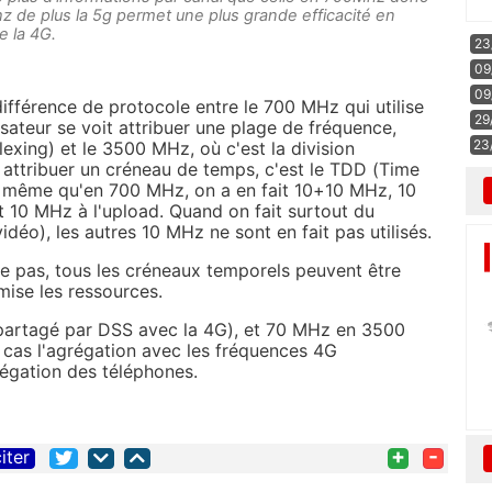
hz de plus la 5g permet une plus grande efficacité en
e la 4G.
23
09
09
ifférence de protocole entre le 700 MHz qui utilise
29
isateur se voit attribuer une plage de fréquence,
23
exing) et le 3500 MHz, où c'est la division
t attribuer un créneau de temps, c'est le TDD (Time
d même qu'en 700 MHz, on a en fait 10+10 MHz, 10
 10 MHz à l'upload. Quand on fait surtout du
déo), les autres 10 MHz ne sont en fait pas utilisés.
de pas, tous les créneaux temporels peuvent être
mise les ressources.
artagé par DSS avec la 4G), et 70 MHz en 3500
cas l'agrégation avec les fréquences 4G
régation des téléphones.
+
-
iter