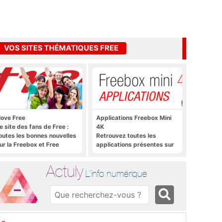
VOS SITES THÉMATIQUES FREE
 love Free
Applications Freebox Mini
e site des fans de Free :
4K
outes les bonnes nouvelles
Retrouvez toutes les
ur la Freebox et Free
applications présentes sur
obile, et rien que les
Freebox Mini 4K en un clic
onnes nouvelles
Actuly
L'info numérique