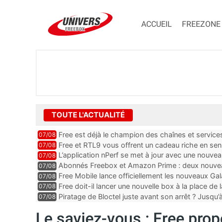
ACCUEIL
FREEZONE
TOUTE L'ACTUALITÉ
Free est déjà le champion des chaînes et services 
07/08
encore au moin...
Free et RTL9 vous offrent un cadeau riche en sens
07/08
l’obtenir
L’application nPerf se met à jour avec une nouvea
07/08
Mobile, Orange, SFR ...
Abonnés Freebox et Amazon Prime : deux nouveau
07/08
Free Mobile lance officiellement les nouveaux Ga
07/08
des promos et des cadeaux
Free doit-il lancer une nouvelle box à la place de
07/08
Piratage de Bloctel juste avant son arrêt ? Jusqu
07/08
auraient fuité
Le saviez-vous : Free pro