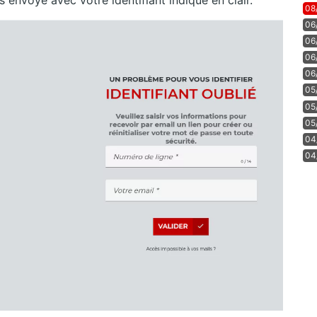
 envoyé avec votre identifiant indiqué en clair.
08
06
06
06
06
05
05
05
04
04