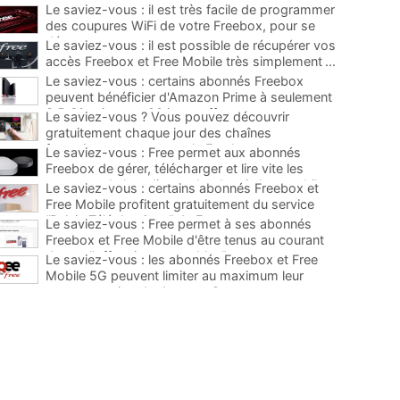
Le saviez-vous : il est très facile de programmer
des coupures WiFi de votre Freebox, pour se
déconnecter
...
Le saviez-vous : il est possible de récupérer vos
accès Freebox et Free Mobile très simplement
...
Le saviez-vous : certains abonnés Freebox
peuvent bénéficier d'Amazon Prime à seulement
3,5 €/mois avec 90 jours offerts
...
Le saviez-vous ? Vous pouvez découvrir
gratuitement chaque jour des chaînes
françaises payantes sur la Freebox
...
Le saviez-vous : Free permet aux abonnés
Freebox de gérer, télécharger et lire vite les
contenus de leur disque dur depuis leur mobile
...
Le saviez-vous : certains abonnés Freebox et
Free Mobile profitent gratuitement du service
“Relais Téléphonique” de Free
...
Le saviez-vous : Free permet à ses abonnés
Freebox et Free Mobile d'être tenus au courant
de ses "offres immanquables"
...
Le saviez-vous : les abonnés Freebox et Free
Mobile 5G peuvent limiter au maximum leur
consommation de data sur Oqee
...