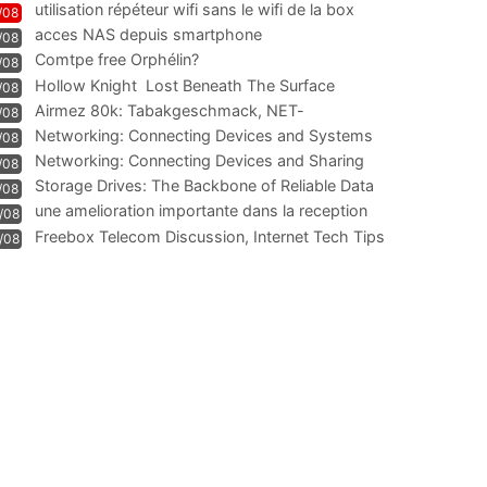
utilisation répéteur wifi sans le wifi de la box
/08
acces NAS depuis smartphone
/08
Comtpe free Orphélin?
/08
Hollow Knight  Lost Beneath The Surface
/08
Airmez 80k: Tabakgeschmack, NET-
/08
Technologie und Leistung im
Networking: Connecting Devices and Systems
/08
Networking: Connecting Devices and Sharing
/08
Information
Storage Drives: The Backbone of Reliable Data
/08
Management
une amelioration importante dans la reception
/08
WIFI
Freebox Telecom Discussion, Internet Tech Tips
/08
Communi