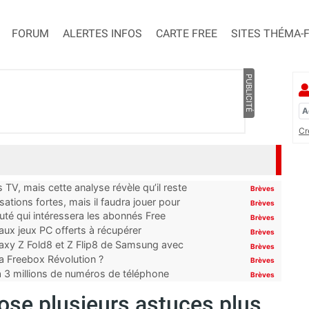
FORUM
ALERTES INFOS
CARTE FREE
SITES THÉMA-
PUBLICITÉ
Cr
TV, mais cette analyse révèle qu’il reste
Brèves
ations fortes, mais il faudra jouer pour
Brèves
uté qui intéressera les abonnés Free
Brèves
x jeux PC offerts à récupérer
Brèves
laxy Z Fold8 et Z Flip8 de Samsung avec
Brèves
 la Freebox Révolution ?
Brèves
’à 3 millions de numéros de téléphone
Brèves
pose plusieurs astuces plus