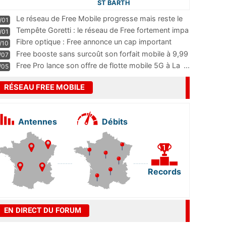
ST BARTH
Le réseau de Free Mobile progresse mais reste le
/01
m
...
Tempête Goretti : le réseau de Free fortement impa
/01
...
Fibre optique : Free annonce un cap important
/10
pass
...
Free booste sans surcoût son forfait mobile à 9,99
/07
...
Free Pro lance son offre de flotte mobile 5G à La
...
/05
RÉSEAU FREE MOBILE
Antennes
Débits
Records
EN DIRECT DU FORUM