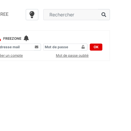
FREE
FREEZONE
OK
éer un compte
Mot de passe oublié