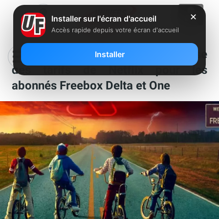
✕
Installer sur l'écran d'accueil
Accès rapide depuis votre écran d'accueil
Free applique désormais la hausse
Installer
des tarifs de Netflix pour les
abonnés Freebox Delta et One