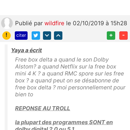
Publié
par
wildfire
le 02/10/2019 à 15h28
!
+
-
citer
Yaya a écrit
Free box delta a quand le son Dolby
Alstom? a quand Netflix sur la free box
mini 4 K ? a quand RMC spore sur les free
box ? a quand peut on se désabonne de
free box delta ? moi personnellement pour
bien to
REPONSE AU TROLL
la plupart des programmes SONT en
dolby digital 2.0 ou 5.1.