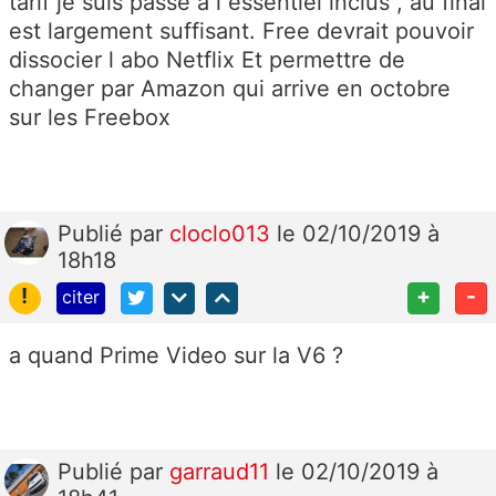
tarif je suis passé a l essentiel inclus , au final
est largement suffisant. Free devrait pouvoir
dissocier l abo Netflix Et permettre de
changer par Amazon qui arrive en octobre
sur les Freebox
Publié
par
cloclo013
le 02/10/2019 à
18h18
!
+
-
citer
a quand Prime Video sur la V6 ?
Publié
par
garraud11
le 02/10/2019 à