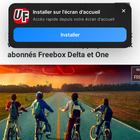
✕
Installer sur l'écran d'accueil
Accès rapide depuis votre écran d'accueil
Free : l’augmentation des prix Netflix
Installer
va finalement s’appliquer aux
abonnés Freebox Delta et One