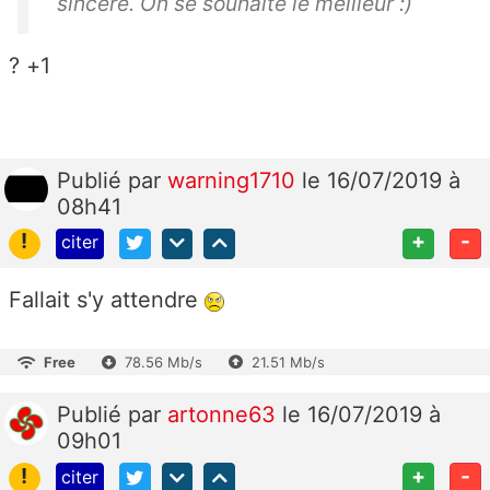
sincère. On se souhaite le meilleur :)
? +1
Publié
par
warning1710
le 16/07/2019 à
08h41
!
+
-
citer
Fallait s'y attendre
Free
78.56 Mb/s
21.51 Mb/s
Publié
par
artonne63
le 16/07/2019 à
09h01
!
+
-
citer