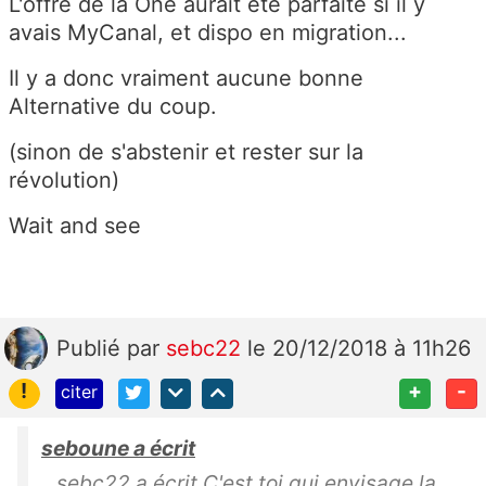
L'offre de la One aurait été parfaite si il y
avais MyCanal, et dispo en migration...
Il y a donc vraiment aucune bonne
Alternative du coup.
(sinon de s'abstenir et rester sur la
révolution)
Wait and see
Publié
par
sebc22
le 20/12/2018 à 11h26
!
+
-
citer
seboune a écrit
sebc22 a écrit C'est toi qui envisage la