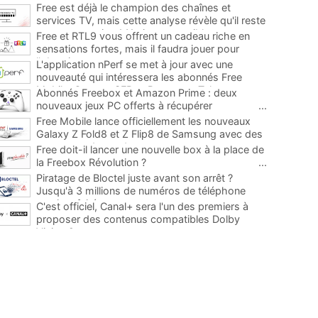
Free est déjà le champion des chaînes et
services TV, mais cette analyse révèle qu'il reste
encore au moins 141 ajouts possibles
...
Free et RTL9 vous offrent un cadeau riche en
sensations fortes, mais il faudra jouer pour
l'obtenir
...
L'application nPerf se met à jour avec une
nouveauté qui intéressera les abonnés Free
Mobile, Orange, SFR et Bouygues Telecom
...
Abonnés Freebox et Amazon Prime : deux
nouveaux jeux PC offerts à récupérer
...
Free Mobile lance officiellement les nouveaux
Galaxy Z Fold8 et Z Flip8 de Samsung avec des
promos et des cadeaux
...
Free doit-il lancer une nouvelle box à la place de
la Freebox Révolution ?
...
Piratage de Bloctel juste avant son arrêt ?
Jusqu'à 3 millions de numéros de téléphone
auraient fuité
...
C'est officiel, Canal+ sera l'un des premiers à
proposer des contenus compatibles Dolby
Vision 2
...