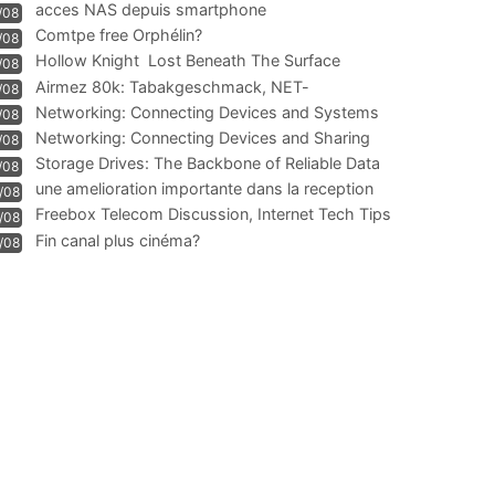
acces NAS depuis smartphone
/08
Comtpe free Orphélin?
/08
Hollow Knight  Lost Beneath The Surface
/08
Airmez 80k: Tabakgeschmack, NET-
/08
Technologie und Leistung im
Networking: Connecting Devices and Systems
/08
Networking: Connecting Devices and Sharing
/08
Information
Storage Drives: The Backbone of Reliable Data
/08
Management
une amelioration importante dans la reception
/08
WIFI
Freebox Telecom Discussion, Internet Tech Tips
/08
Communi
Fin canal plus cinéma?
/08