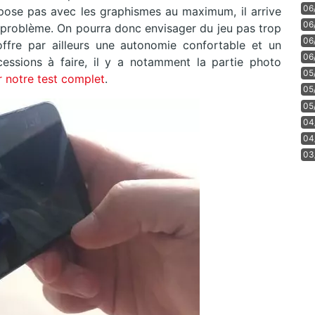
06
pose pas avec les graphismes au maximum, il arrive
06
s problème. On pourra donc envisager du jeu pas trop
06
ffre par ailleurs une autonomie confortable et un
06
sions à faire, il y a notamment la partie photo
05
r notre test complet
.
05
05
04
04
03