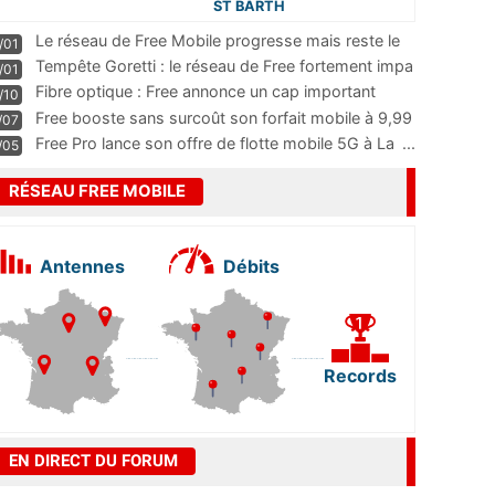
ST BARTH
Le réseau de Free Mobile progresse mais reste le
/01
m
...
Tempête Goretti : le réseau de Free fortement impa
/01
...
Fibre optique : Free annonce un cap important
/10
pass
...
Free booste sans surcoût son forfait mobile à 9,99
/07
...
Free Pro lance son offre de flotte mobile 5G à La
...
/05
RÉSEAU FREE MOBILE
Antennes
Débits
Records
EN DIRECT DU FORUM