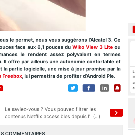
us le permet, nous vous suggérons l’Alcatel 3. Ce
 pouces face aux 6,1 pouces du
Wiko View 3 Lite
ou
mances le rendent assez polyvalent en termes
 Il offre par ailleurs une autonomie confortable et
a partie logicielle, une mise à jour promise par la
L
rs Freebox
, lui permettra de profiter d’Android Pie.
C
a
n
e
s
M
Le saviez-vous ? Vous pouvez filtrer les
contenus Netflix accessibles depuis l'i (...)
 8 COMMENTAIRES