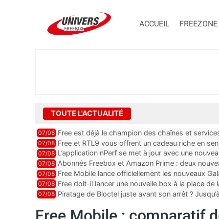
ACCUEIL
FREEZONE
TOUTE L'ACTUALITÉ
Free est déjà le champion des chaînes et services 
07/08
encore au moin...
Free et RTL9 vous offrent un cadeau riche en sens
07/08
l’obtenir
L’application nPerf se met à jour avec une nouvea
07/08
Mobile, Orange, SFR ...
Abonnés Freebox et Amazon Prime : deux nouveau
07/08
Free Mobile lance officiellement les nouveaux Ga
07/08
des promos et des cadeaux
Free doit-il lancer une nouvelle box à la place de
07/08
Piratage de Bloctel juste avant son arrêt ? Jusqu
07/08
auraient fuité
Free Mobile : comparatif