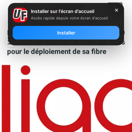
✕
Installer sur l'écran d'accueil
Accès rapide depuis votre écran d'accueil
Iliad revendique près de 11 000
Installer
salariés et recrute à tour de bras
pour le déploiement de sa fibre