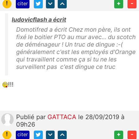
!
+
-
citer
ludovicflash a écrit
Domotifred a écrit Chez mon père, ils ont
fixé le boitier PTO au mur avec... du scotch
de déménageur ! Un truc de dingue :-(
généralement c'est les employés d'Orange
qui travaillent comme ça si tu ne les
surveillent pas c'est dingue ce truc
!!!
Publié
par
GATTACA
le 28/09/2019 à
09h26
!
+
-
citer