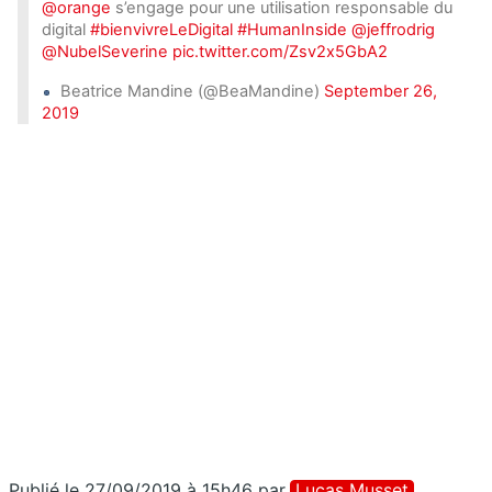
@orange
s’engage pour une utilisation responsable du
digital
#bienvivreLeDigital
#HumanInside
@jeffrodrig
@NubelSeverine
pic.twitter.com/Zsv2x5GbA2
Beatrice Mandine (@BeaMandine)
September 26,
2019
Publié le 27/09/2019 à 15h46
par
Lucas Musset