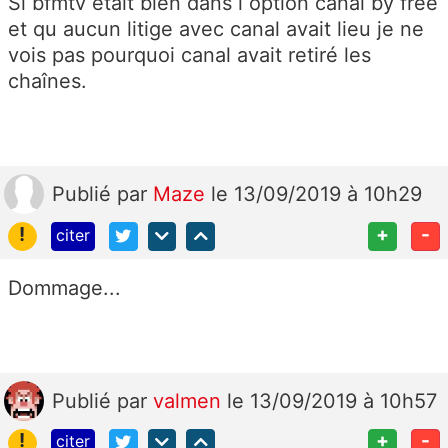
Si bfmtv etait bien dans l option canal by free
et qu aucun litige avec canal avait lieu je ne
vois pas pourquoi canal avait retiré les
chaînes.
Publié
par
Maze
le 13/09/2019 à 10h29
!
+
-
citer
Dommage...
Publié
par
valmen
le 13/09/2019 à 10h57
!
+
-
citer