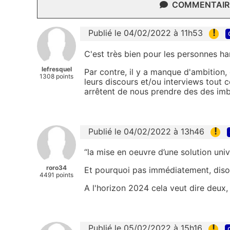
COMMENTAIRE
!
Publié le 04/02/2022 à 11h53
C'est très bien pour les personnes ha
lefresquel
Par contre, il y a manque d'ambition, 
1308 points
leurs discours et/ou interviews tout ce
arrêtent de nous prendre des des imbé
!
Publié le 04/02/2022 à 13h46
“la mise en oeuvre d’une solution unive
roro34
Et pourquoi pas immédiatement, dison
4491 points
A l'horizon 2024 cela veut dire deux, 
!
Publié le 05/02/2022 à 15h16