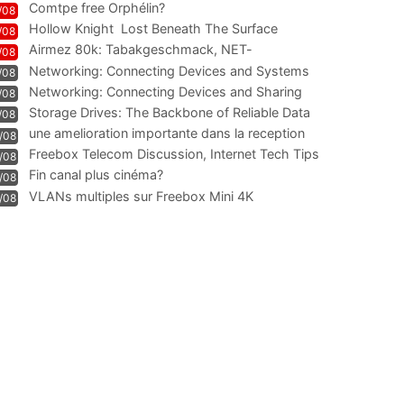
Comtpe free Orphélin?
/08
Hollow Knight  Lost Beneath The Surface
/08
Airmez 80k: Tabakgeschmack, NET-
/08
Technologie und Leistung im
Networking: Connecting Devices and Systems
/08
Networking: Connecting Devices and Sharing
/08
Information
Storage Drives: The Backbone of Reliable Data
/08
Management
une amelioration importante dans la reception
/08
WIFI
Freebox Telecom Discussion, Internet Tech Tips
/08
Communi
Fin canal plus cinéma?
/08
VLANs multiples sur Freebox Mini 4K
/08