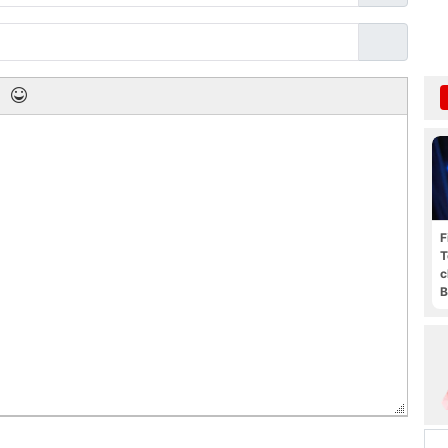
F
T
c
B