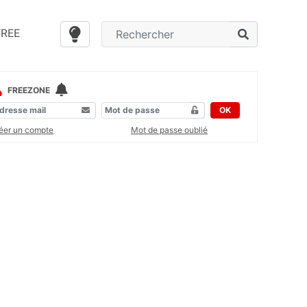
FREE
FREEZONE
OK
éer un compte
Mot de passe oublié