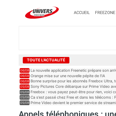
ACCUEIL
FREEZONE
TOUTE L'ACTUALITÉ
La nouvelle application Freenetic prépare son arr
06/08
abonnés Freebox, testez la
Orange mise sur une nouvelle pépite de l’IA
06/08
Bonne surprise pour les abonnés Freebox Ultra, t
06/08
inclus
Sony Pictures Core débarque sur Prime Video avec
05/08
Freebox : vous payez peut-être pour rien, voici
05/08
abonnements TV oubliés
Ca s’est passé chez Free et dans les télécoms : F
05/08
pointe le bout de...
Prime Video devient le premier service de strea
05/08
ce lancement
Appels téléphoniques : une