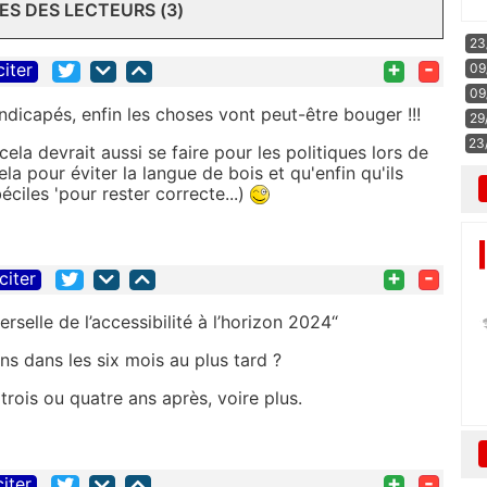
S DES LECTEURS (3)
23
+
-
citer
09
09
ndicapés, enfin les choses vont peut-être bouger !!!
29
23
cela devrait aussi se faire pour les politiques lors de
la pour éviter la langue de bois et qu'enfin qu'ils
ciles 'pour rester correcte...)
+
-
citer
rselle de l’accessibilité à l’horizon 2024“
s dans les six mois au plus tard ?
trois ou quatre ans après, voire plus.
+
-
citer