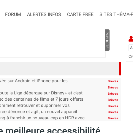
FORUM
ALERTES INFOS
CARTE FREE
SITES THÉMA-
PUBLICITÉ
Cr
ivée sur Android et iPhone pour les
Brèves
Brèves
oute la Liga débarque sur Disney+ et c’est
Brèves
 des centaines de films et 7 jours offerts
Brèves
 comment retrouver et supprimer vos
Brèves
ree dénonce et agit, un nouvel appareil
Brèves
ming à franchir un nouveau cap en HDR avec
Brèves
 meilleure accessibilité