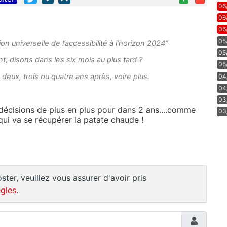
06
06
06
05
on universelle de l’accessibilité à l’horizon 2024“
05
, disons dans les six mois au plus tard ?
05
 deux, trois ou quatre ans après, voire plus.
04
04
03
 décisions de plus en plus pour dans 2 ans....comme
03
ui va se récupérer la patate chaude !
ster, veuillez vous assurer d'avoir pris
gles
.