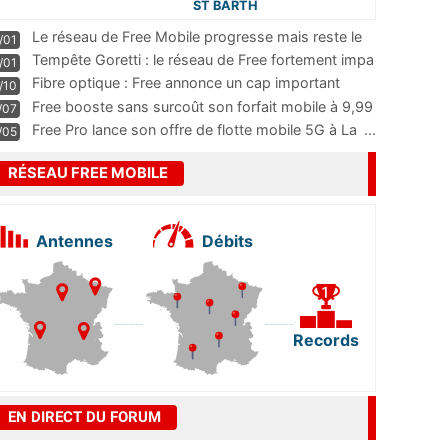
ST BARTH
Le réseau de Free Mobile progresse mais reste le
/01
m
...
Tempête Goretti : le réseau de Free fortement impa
/01
...
Fibre optique : Free annonce un cap important
/10
pass
...
Free booste sans surcoût son forfait mobile à 9,99
/07
...
Free Pro lance son offre de flotte mobile 5G à La
...
/05
RÉSEAU FREE MOBILE
Antennes
Débits
Records
EN DIRECT DU FORUM