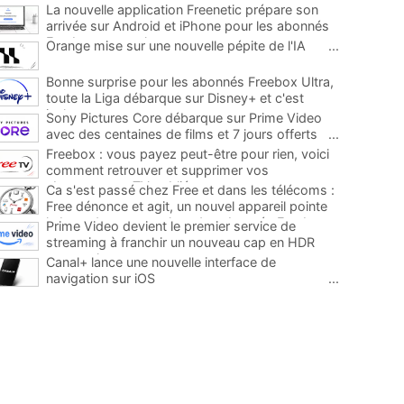
La nouvelle application Freenetic prépare son
arrivée sur Android et iPhone pour les abonnés
Freebox, testez la
...
Orange mise sur une nouvelle pépite de l'IA
...
Bonne surprise pour les abonnés Freebox Ultra,
toute la Liga débarque sur Disney+ et c'est
inclus
...
Sony Pictures Core débarque sur Prime Video
avec des centaines de films et 7 jours offerts
...
Freebox : vous payez peut-être pour rien, voici
comment retrouver et supprimer vos
abonnements TV oubliés
...
Ca s'est passé chez Free et dans les télécoms :
Free dénonce et agit, un nouvel appareil pointe
le bout de son nez chez des abonnés Freebox...
Prime Video devient le premier service de
...
streaming à franchir un nouveau cap en HDR
avec ce lancement
...
Canal+ lance une nouvelle interface de
navigation sur iOS
...