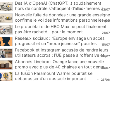
Des IA d’OpenAI (ChatGPT…) soudainement
hors de contrôle s’attaquent d’elles-mêmes à
22/07
une plateforme
...
Nouvelle fuite de données : une grande enseigne
confirme le vol des informations personnelles de
21/07
ses clients
...
Le propriétaire de HBO Max ne peut finalement
pas être racheté… pour le moment
...
21/07
Réseaux sociaux : l’Europe envisage un accès
progressif et un “mode jeunesse” pour les
15/07
mineurs
...
Facebook et Instagram accusés de rendre leurs
utilisateurs accros : l’UE passe à l’offensive et
13/07
menace d’une amende record
...
Abonnés Livebox : Orange lance une nouvelle
promo avec plus de 40 chaînes en tout genre
06/07
pour 1€
...
La fusion Paramount Warner pourrait se
débarrasser d’un obstacle important
...
25/06