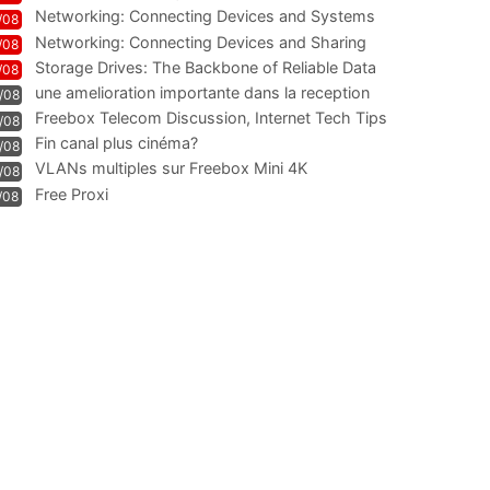
Technologie und Leistung im
Networking: Connecting Devices and Systems
/08
Networking: Connecting Devices and Sharing
/08
Information
Storage Drives: The Backbone of Reliable Data
/08
Management
une amelioration importante dans la reception
/08
WIFI
Freebox Telecom Discussion, Internet Tech Tips
/08
Communi
Fin canal plus cinéma?
/08
VLANs multiples sur Freebox Mini 4K
/08
Free Proxi
/08