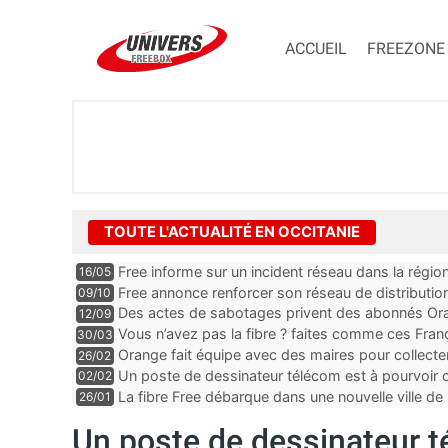
ACCUEIL
FREEZONE
TOUTE L'ACTUALITÉ EN OCCITANIE
Free informe sur un incident réseau dans la régio
16/05
Free annonce renforcer son réseau de distributi
09/10
Des actes de sabotages privent des abonnés Oran
12/09
et mobile, “c’est clairement quelqu’un qui est expe
Vous n’avez pas la fibre ? faites comme ces Fra
30/03
Orange fait équipe avec des maires pour collect
26/02
Un poste de dessinateur télécom est à pourvoir
02/02
Gard
La fibre Free débarque dans une nouvelle ville de 
26/01
Un poste de dessinateur t