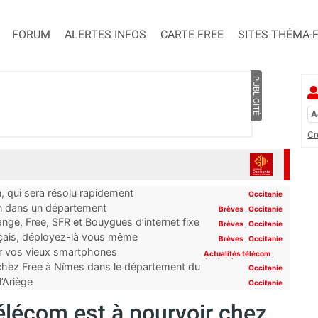
FORUM
ALERTES INFOS
CARTE FREE
SITES THÉMA-
PUBLICITÉ
Cr
n, qui sera résolu rapidement
Occitanie
on dans un département
Brèves
,
Occitanie
ge, Free, SFR et Bouygues d’internet fixe
Brèves
,
Occitanie
rt”
nçais, déployez-là vous même
Brèves
,
Occitanie
er vos vieux smartphones
Actualités télécom
,
Occitanie
 chez Free à Nîmes dans le département du
Occitanie
l’Ariège
Occitanie
élécom est à pourvoir chez