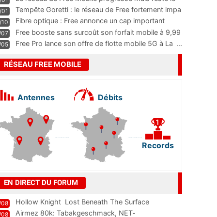
m
...
Tempête Goretti : le réseau de Free fortement impa
/01
...
Fibre optique : Free annonce un cap important
/10
pass
...
Free booste sans surcoût son forfait mobile à 9,99
/07
...
Free Pro lance son offre de flotte mobile 5G à La
...
/05
RÉSEAU FREE MOBILE
Antennes
Débits
Records
EN DIRECT DU FORUM
Hollow Knight  Lost Beneath The Surface
/08
Airmez 80k: Tabakgeschmack, NET-
/08