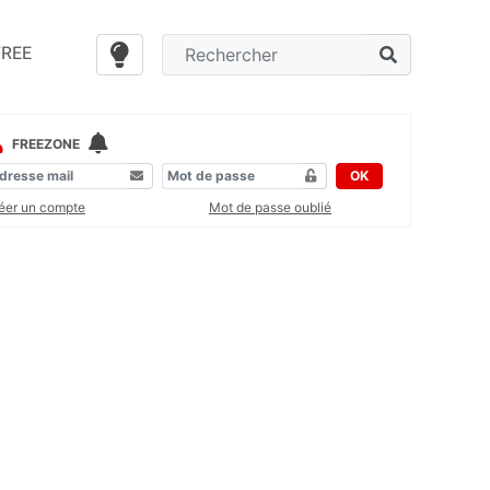
FREE
FREEZONE
OK
éer un compte
Mot de passe oublié