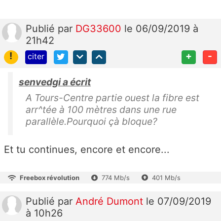
Publié
par
DG33600
le 06/09/2019 à
21h42
!
+
-
citer
senvedgi a écrit
A Tours-Centre partie ouest la fibre est
arr^tée à 100 mètres dans une rue
parallèle.Pourquoi çà bloque?
Et tu continues, encore et encore...
Freebox révolution
774 Mb/s
401 Mb/s
Publié
par
André Dumont
le 07/09/2019
à 10h26