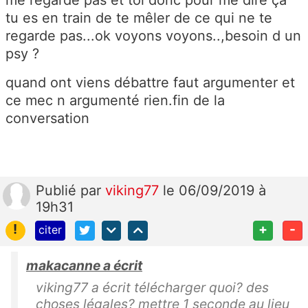
tu es en train de te mêler de ce qui ne te
regarde pas...ok voyons voyons..,besoin d un
psy ?
quand ont viens débattre faut argumenter et
ce mec n argumenté rien.fin de la
conversation
Publié
par
viking77
le 06/09/2019 à
19h31
!
+
-
citer
makacanne a écrit
viking77 a écrit télécharger quoi? des
choses légales? mettre 1 seconde au lieu