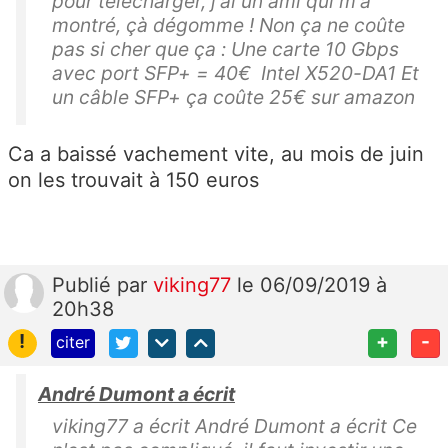
pour télécharger, j'ai un ami qui m'a
montré, çà dégomme ! Non ça ne coûte
pas si cher que ça : Une carte 10 Gbps
avec port SFP+ = 40€ Intel X520-DA1 Et
un câble SFP+ ça coûte 25€ sur amazon
Ca a baissé vachement vite, au mois de juin
on les trouvait à 150 euros
Publié
par
viking77
le 06/09/2019 à
20h38
!
+
-
citer
André Dumont a écrit
viking77 a écrit André Dumont a écrit Ce