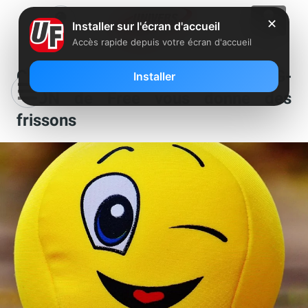
✕
Installer sur l'écran d'accueil
Accès rapide depuis votre écran d'accueil
Clin d’oeil : la fibre optique 10G-
Installer
EPON de Free vous donne des
frissons