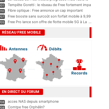
m
...
Tempête Goretti : le réseau de Free fortement impa
/01
...
Fibre optique : Free annonce un cap important
/10
pass
...
Free booste sans surcoût son forfait mobile à 9,99
/07
...
Free Pro lance son offre de flotte mobile 5G à La
...
/05
RÉSEAU FREE MOBILE
Antennes
Débits
Records
EN DIRECT DU FORUM
acces NAS depuis smartphone
/08
Comtpe free Orphélin?
/08