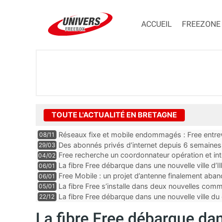
ACCUEIL
FREEZONE
TOUTE L'ACTUALITÉ EN BRETAGNE
Réseaux fixe et mobile endommagés : Free entrevo
08/11
Des abonnés privés d’internet depuis 6 semaines, 
29/03
plus”
Free recherche un coordonnateur opération et int
04/02
département du Finistère
La fibre Free débarque dans une nouvelle ville d’Ill
06/01
Free Mobile : un projet d’antenne finalement aba
06/01
La fibre Free s’installe dans deux nouvelles c
05/01
La fibre Free débarque dans une nouvelle ville 
22/12
La fibre Free débarque dan