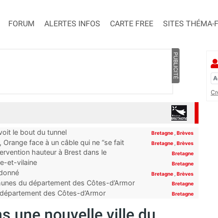
FORUM
ALERTES INFOS
CARTE FREE
SITES THÉMA-
PUBLICITÉ
Cr
it le bout du tunnel
Bretagne
,
Brèves
Orange face à un câble qui ne “se fait
Bretagne
,
Brèves
ervention hauteur à Brest dans le
Bretagne
e-et-vilaine
Bretagne
ndonné
Bretagne
,
Brèves
ommunes du département des Côtes-d’Armor
Bretagne
du département des Côtes-d’Armor
Bretagne
s une nouvelle ville du