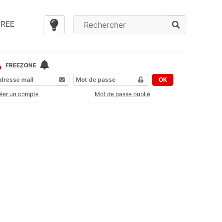
FREE
FREEZONE
OK
éer un compte
Mot de passe oublié