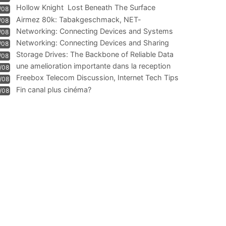
Hollow Knight  Lost Beneath The Surface
/08
Airmez 80k: Tabakgeschmack, NET-
/08
Technologie und Leistung im
Networking: Connecting Devices and Systems
/08
Networking: Connecting Devices and Sharing
/08
Information
Storage Drives: The Backbone of Reliable Data
/08
Management
une amelioration importante dans la reception
/08
WIFI
Freebox Telecom Discussion, Internet Tech Tips
/08
Communi
Fin canal plus cinéma?
/08