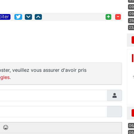
09
09
+
-
citer
29
23
ster, veuillez vous assurer d'avoir pris
gles
.
06
06