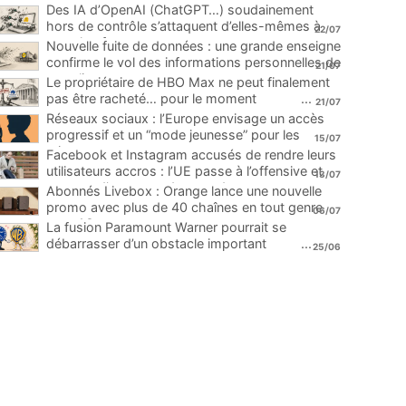
Des IA d’OpenAI (ChatGPT…) soudainement
hors de contrôle s’attaquent d’elles-mêmes à
22/07
une plateforme
...
Nouvelle fuite de données : une grande enseigne
confirme le vol des informations personnelles de
21/07
ses clients
...
Le propriétaire de HBO Max ne peut finalement
pas être racheté… pour le moment
...
21/07
Réseaux sociaux : l’Europe envisage un accès
progressif et un “mode jeunesse” pour les
15/07
mineurs
...
Facebook et Instagram accusés de rendre leurs
utilisateurs accros : l’UE passe à l’offensive et
13/07
menace d’une amende record
...
Abonnés Livebox : Orange lance une nouvelle
promo avec plus de 40 chaînes en tout genre
06/07
pour 1€
...
La fusion Paramount Warner pourrait se
débarrasser d’un obstacle important
...
25/06