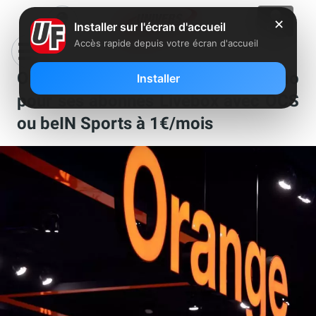
✕
Installer sur l'écran d'accueil
Accès rapide depuis votre écran d'accueil
Orange lance une grosse promo
Installer
pour ses abonnés Livebox avec OCS
ou beIN Sports à 1€/mois