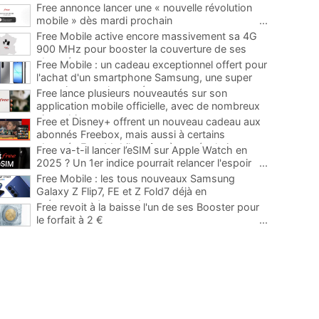
Free annonce lancer une « nouvelle révolution
mobile » dès mardi prochain
...
Free Mobile active encore massivement sa 4G
900 MHz pour booster la couverture de ses
abonnés
...
Free Mobile : un cadeau exceptionnel offert pour
l'achat d'un smartphone Samsung, une super
occasion pour la rentrée
...
Free lance plusieurs nouveautés sur son
application mobile officielle, avec de nombreux
ajouts bienvenus
...
Free et Disney+ offrent un nouveau cadeau aux
abonnés Freebox, mais aussi à certains
abonnés Free Mobile grâce à une évolution
...
Free va-t-il lancer l’eSIM sur Apple Watch en
2025 ? Un 1er indice pourrait relancer l'espoir
...
Free Mobile : les tous nouveaux Samsung
Galaxy Z Flip7, FE et Z Fold7 déjà en
précommande avec des promos
...
Free revoit à la baisse l'un de ses Booster pour
le forfait à 2 €
...