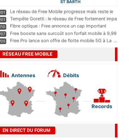
ST BARTH
Le réseau de Free Mobile progresse mais reste le
/01
m
...
Tempête Goretti : le réseau de Free fortement impa
/01
...
Fibre optique : Free annonce un cap important
/10
pass
...
Free booste sans surcoût son forfait mobile à 9,99
/07
...
Free Pro lance son offre de flotte mobile 5G à La
...
/05
RÉSEAU FREE MOBILE
Antennes
Débits
Records
EN DIRECT DU FORUM