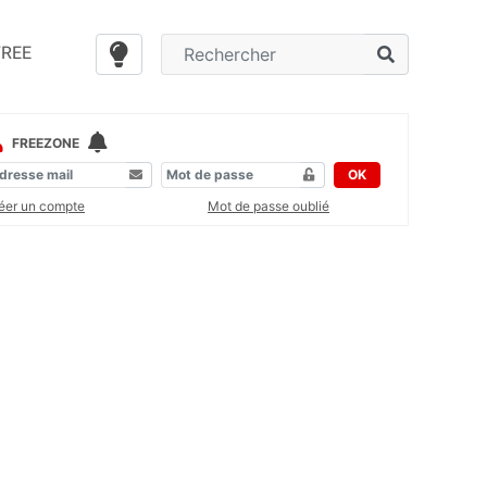
FREE
FREEZONE
OK
éer un compte
Mot de passe oublié