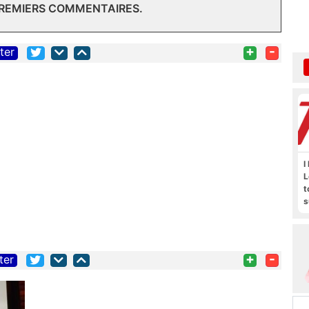
PREMIERS COMMENTAIRES.
+
-
iter
I
L
t
s
M
b
+
-
ter