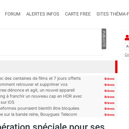
FORUM
ALERTES INFOS
CARTE FREE
SITES THÉMA-
PUBLICITÉ
Cr
 des centaines de films et 7 jours offerts
Brèves
 comment retrouver et supprimer vos
Brèves
ree dénonce et agit, un nouvel appareil
Brèves
ming à franchir un nouveau cap en HDR avec
Brèves
 sur iOS
Brèves
ateformes pourraient bientôt être bloquées
Brèves
tée sur la bande reine, Bouygues Telecom
Brèves
pération spéciale pour ses