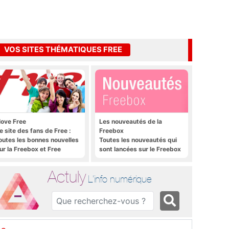
VOS SITES THÉMATIQUES FREE
 love Free
Les nouveautés de la
e site des fans de Free :
Freebox
outes les bonnes nouvelles
Toutes les nouveautés qui
ur la Freebox et Free
sont lancées sur le Freebox
obile, et rien que les
Révolution, Freebox Mini 4K
onnes nouvelles
et Freebox Crystal
Actuly
L'info numérique