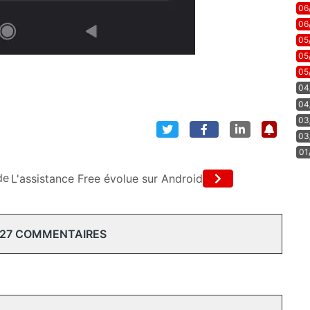
06
06
05
05
05
04
04
03
03
01
de
L'assistance Free évolue sur Android
 27 COMMENTAIRES