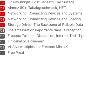
Hollow Knight  Lost Beneath The Surface
/08
Airmez 80k: Tabakgeschmack, NET-
/08
Technologie und Leistung im
Networking: Connecting Devices and Systems
/08
Networking: Connecting Devices and Sharing
/08
Information
Storage Drives: The Backbone of Reliable Data
/08
Management
une amelioration importante dans la reception
/08
WIFI
Freebox Telecom Discussion, Internet Tech Tips
/08
Communi
Fin canal plus cinéma?
/08
VLANs multiples sur Freebox Mini 4K
/08
Free Proxi
/08