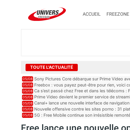
ACCUEIL
FREEZONE
TOUTE L'ACTUALITÉ
Sony Pictures Core débarque sur Prime Video avec
05/08
Freebox : vous payez peut-être pour rien, voici
05/08
abonnements TV oubliés
Ca s’est passé chez Free et dans les télécoms : F
05/08
pointe le bout de...
Prime Video devient le premier service de strea
05/08
ce lancement
Canal+ lance une nouvelle interface de navigation
05/08
Nouvelle offensive contre les sites porno : 31 pl
05/08
par Orange, Free, SF...
5G : Free Mobile continue son irrésistible remon
05/08
plus que jamais sous pr...
Free lance une nouvelle o