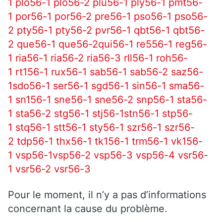
1
plo56-1
plo56-2
plu56-1
ply56-1
pmt56-
1
por56-1
por56-2
pre56-1
pso56-1
pso56-
2
pty56-1
pty56-2
pvr56-1
qbt56-1
qbt56-
2
que56-1
que56-2
qui56-1
re556-1
reg56-
1
ria56-1
ria56-2
ria56-3
rll56-1
roh56-
1
rt156-1
rux56-1
sab56-1
sab56-2
saz56-
1
sdo56-1
ser56-1
sgd56-1
sin56-1
sma56-
1
sn156-1
sne56-1
sne56-2
snp56-1
sta56-
1
sta56-2
stg56-1
stj56-1
stn56-1
stp56-
1
stq56-1
stt56-1
sty56-1
szr56-1
szr56-
2
tdp56-1
thx56-1
tk156-1
trm56-1
vk156-
1
vsp56-1
vsp56-2
vsp56-3
vsp56-4
vsr56-
1
vsr56-2
vsr56-3
Pour le moment, il n’y a pas d’informations
concernant la cause du problème.