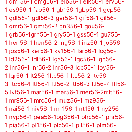
1
dm156-1
dmg56-1
elb56-1
elk56-1
erv56-
1
es956-1
fao56-1
gb156-1
gbp56-1
gcp56-
1
gdl56-1
gdl56-3
ger56-1
gif56-1
gil56-
1
gmr56-1
gmr56-2
gn356-1
gou56-
1
grb56-1
grn56-1
gry56-1
gss56-1
gu756-
1
hen56-1
hen56-2
ing56-1
inz56-1
jo556-
1
jos56-1
ker56-1
kv156-1
lar56-1
lcg56-
1
ld256-1
ldl56-1
lga56-1
lgc56-1
lgc56-
2
lnr56-1
lnr56-2
lnr56-3
loc56-1
loy56-
1
lqr56-1
lt256-1
ltc56-1
ltc56-2
ltc56-
3
ltc56-4
ltl56-1
ltl56-2
ltl56-3
ltl56-4
ltl56-
5
lvt56-1
mar56-1
mer56-1
mer56-2
mlt56-
1
mr956-1
mrc56-1
muz56-1
mz956-
1
nai56-1
niv56-1
nm156-1
nt156-1
ny256-
1
nyp56-1
pea56-1
pg356-1
phc56-1
phr56-
1
pia56-1
pl156-1
plc56-1
pll56-1
plm56-