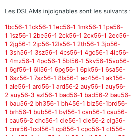
Les DSLAMs injoignables sont les suivants :
1bc56-1
1ck56-1
1ec56-1
1mk56-1
1pa56-
1
1sz56-1
2be56-1
2ck56-1
2cx56-1
2ec56-
1
2jg56-1
2jp56-1
2ls56-1
2th56-1
3jo56-
1
3sh56-1
3sz56-1
4cs56-1
4gc56-1
4lc56-
1
4mz56-1
4po56-1
5bl56-1
5kv56-1
5vo56-
1
6gf56-1
6ll56-1
6pg56-1
6pk56-1
6sa56-
1
6sz56-1
7sz56-1
8ls56-1
ac456-1
ak156-
1
ale56-1
ard56-1
ard56-2
auy56-1
auy56-
2
auy56-3
azl56-1
bad56-1
bad56-2
bau56-
1
bau56-2
bh356-1
bh456-1
blz56-1
brd56-
1
brh56-1
bub56-1
byl56-1
can56-1
cau56-
1
cau56-2
chc56-1
cle56-1
cle56-2
clg56-
1
cmr56-1
col56-1
cp856-1
cpo56-1
ct556-