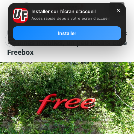
✕
Installer sur l'écran d'accueil
Accès rapide depuis votre écran d'accueil
Free recommandé par 97% de ses
Installer
abonnés mobiles, un peu moins côté
Freebox