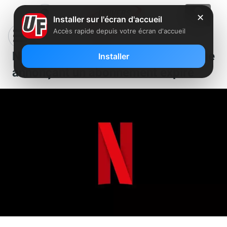
✕
Installer sur l'écran d'accueil
Accès rapide depuis votre écran d'accueil
Netflix : attention à l’arnaque
Installer
annonçant un abonnement expiré