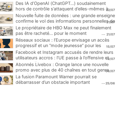
Des IA d’OpenAI (ChatGPT…) soudainement
hors de contrôle s’attaquent d’elles-mêmes à
22/07
une plateforme
...
Nouvelle fuite de données : une grande enseigne
confirme le vol des informations personnelles de
21/07
ses clients
...
Le propriétaire de HBO Max ne peut finalement
pas être racheté… pour le moment
...
21/07
Réseaux sociaux : l’Europe envisage un accès
progressif et un “mode jeunesse” pour les
15/07
mineurs
...
Facebook et Instagram accusés de rendre leurs
utilisateurs accros : l’UE passe à l’offensive et
13/07
menace d’une amende record
...
Abonnés Livebox : Orange lance une nouvelle
promo avec plus de 40 chaînes en tout genre
06/07
pour 1€
...
La fusion Paramount Warner pourrait se
débarrasser d’un obstacle important
...
25/06