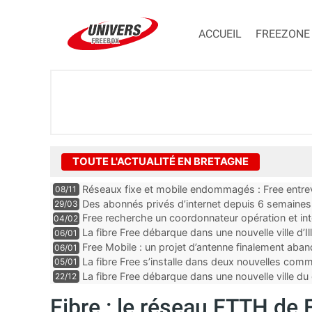
ACCUEIL
FREEZONE
TOUTE L'ACTUALITÉ EN BRETAGNE
Réseaux fixe et mobile endommagés : Free entrevo
08/11
Des abonnés privés d’internet depuis 6 semaines, 
29/03
plus”
Free recherche un coordonnateur opération et int
04/02
département du Finistère
La fibre Free débarque dans une nouvelle ville d’Ill
06/01
Free Mobile : un projet d’antenne finalement aba
06/01
La fibre Free s’installe dans deux nouvelles c
05/01
La fibre Free débarque dans une nouvelle ville 
22/12
Fibre : le réseau FTTH de 