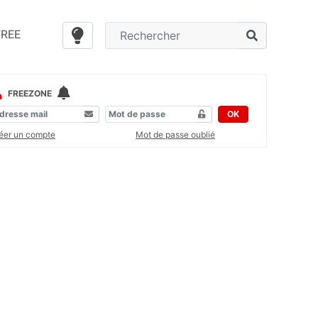
FREE
FREEZONE
OK
éer un compte
Mot de passe oublié