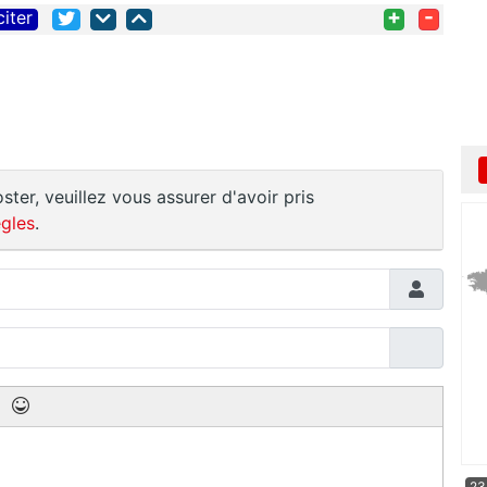
+
-
citer
ster, veuillez vous assurer d'avoir pris
gles
.
23