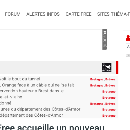
FORUM
ALERTES INFOS
CARTE FREE
SITES THÉMA-
PUBLICITÉ
Cr
it le bout du tunnel
Bretagne
,
Brèves
Orange face à un câble qui ne “se fait
Bretagne
,
Brèves
ervention hauteur à Brest dans le
Bretagne
e-et-vilaine
Bretagne
ndonné
Bretagne
,
Brèves
ommunes du département des Côtes-d’Armor
Bretagne
du département des Côtes-d’Armor
Bretagne
Free accueille un nouveau