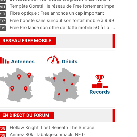
m
...
Tempête Goretti : le réseau de Free fortement impa
/01
...
Fibre optique : Free annonce un cap important
/10
pass
...
Free booste sans surcoût son forfait mobile à 9,99
/07
...
Free Pro lance son offre de flotte mobile 5G à La
...
/05
RÉSEAU FREE MOBILE
Antennes
Débits
Records
EN DIRECT DU FORUM
Hollow Knight  Lost Beneath The Surface
/08
Airmez 80k: Tabakgeschmack, NET-
/08