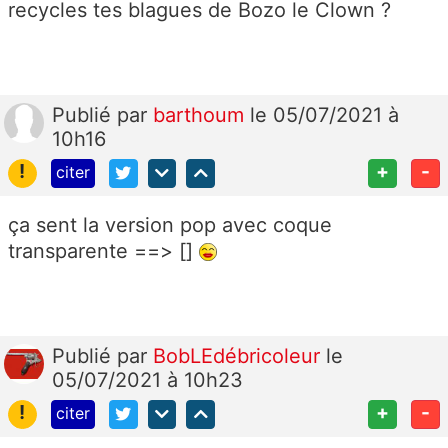
recycles tes blagues de Bozo le Clown ?
Publié
par
barthoum
le 05/07/2021 à
10h16
!
+
-
citer
ça sent la version pop avec coque
transparente ==> []
Publié
par
BobLEdébricoleur
le
05/07/2021 à 10h23
!
+
-
citer