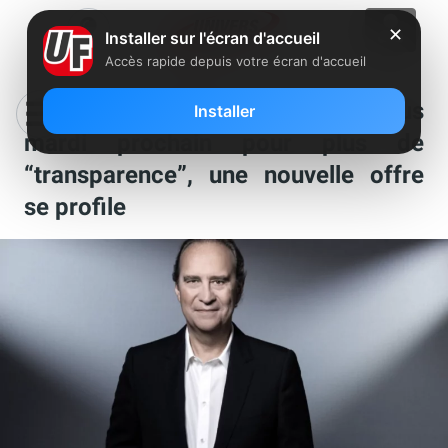
✕
Installer sur l'écran d'accueil
Accès rapide depuis votre écran d'accueil
Free : Xavier Niel donne rendez-vous
Installer
mardi prochain pour plus de
“transparence”, une nouvelle offre
se profile