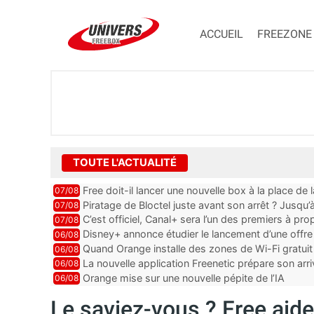
ACCUEIL
FREEZONE
TOUTE L'ACTUALITÉ
Free doit-il lancer une nouvelle box à la place de
07/08
Piratage de Bloctel juste avant son arrêt ? Jusqu
07/08
auraient fuité
C’est officiel, Canal+ sera l’un des premiers à 
07/08
Vision 2
Disney+ annonce étudier le lancement d’une offre 
06/08
Quand Orange installe des zones de Wi-Fi gratui
06/08
La nouvelle application Freenetic prépare son arr
06/08
abonnés Freebox, testez la
Orange mise sur une nouvelle pépite de l’IA
06/08
Le saviez-vous ? Free aide