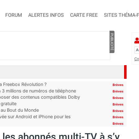
FORUM
ALERTES INFOS
CARTE FREE
SITES THÉMA-
PUBLICITÉ
Cr
 la Freebox Révolution ?
Brèves
’à 3 millions de numéros de téléphone
Brèves
proposer des contenus compatibles Dolby
Brèves
gratuite
Brèves
t au Bout du Monde
Brèves
ivée sur Android et iPhone pour les
Brèves
Brèves
 les abonnés multi-TV à s’y