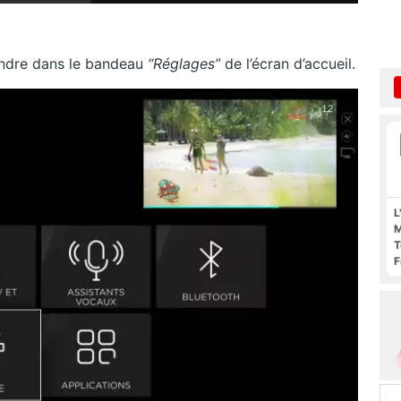
rendre dans le bandeau
“Réglages”
de l’écran d’accueil.
L
M
T
F
F