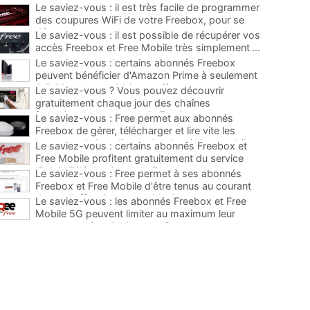
Le saviez-vous : il est très facile de programmer
des coupures WiFi de votre Freebox, pour se
déconnecter
...
Le saviez-vous : il est possible de récupérer vos
accès Freebox et Free Mobile très simplement
...
Le saviez-vous : certains abonnés Freebox
peuvent bénéficier d'Amazon Prime à seulement
3,5 €/mois avec 90 jours offerts
...
Le saviez-vous ? Vous pouvez découvrir
gratuitement chaque jour des chaînes
françaises payantes sur la Freebox
...
Le saviez-vous : Free permet aux abonnés
Freebox de gérer, télécharger et lire vite les
contenus de leur disque dur depuis leur mobile
...
Le saviez-vous : certains abonnés Freebox et
Free Mobile profitent gratuitement du service
“Relais Téléphonique” de Free
...
Le saviez-vous : Free permet à ses abonnés
Freebox et Free Mobile d'être tenus au courant
de ses "offres immanquables"
...
Le saviez-vous : les abonnés Freebox et Free
Mobile 5G peuvent limiter au maximum leur
consommation de data sur Oqee
...