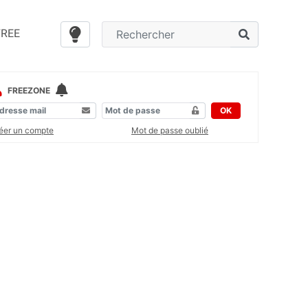
FREE
FREEZONE
OK
éer un compte
Mot de passe oublié