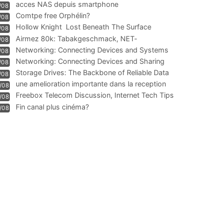
acces NAS depuis smartphone
/08
Comtpe free Orphélin?
/08
Hollow Knight  Lost Beneath The Surface
/08
Airmez 80k: Tabakgeschmack, NET-
/08
Technologie und Leistung im
Networking: Connecting Devices and Systems
/08
Networking: Connecting Devices and Sharing
/08
Information
Storage Drives: The Backbone of Reliable Data
/08
Management
une amelioration importante dans la reception
/08
WIFI
Freebox Telecom Discussion, Internet Tech Tips
/08
Communi
Fin canal plus cinéma?
/08