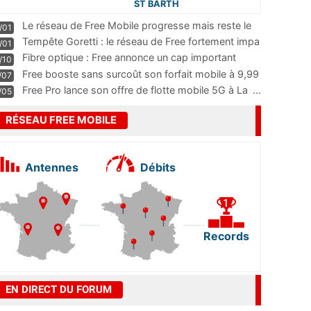
ST BARTH
Le réseau de Free Mobile progresse mais reste le
/01
m
...
Tempête Goretti : le réseau de Free fortement impa
/01
...
Fibre optique : Free annonce un cap important
/10
pass
...
Free booste sans surcoût son forfait mobile à 9,99
/07
...
Free Pro lance son offre de flotte mobile 5G à La
...
/05
RÉSEAU FREE MOBILE
Antennes
Débits
Records
EN DIRECT DU FORUM