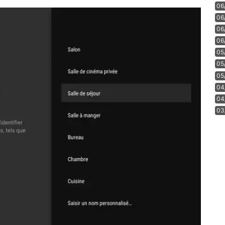
06
06
06
06
05
05
05
04
04
03