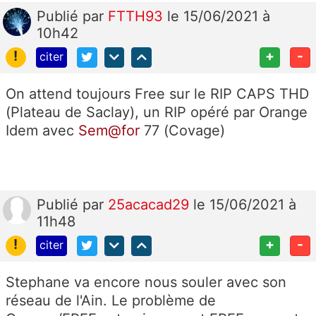
Publié
par
FTTH93
le 15/06/2021 à
10h42
!
+
-
citer
On attend toujours Free sur le RIP CAPS THD
(Plateau de Saclay), un RIP opéré par Orange
Idem avec
Sem@for
77 (Covage)
Publié
par
25acacad29
le 15/06/2021 à
11h48
!
+
-
citer
Stephane va encore nous souler avec son
réseau de l'Ain. Le problème de