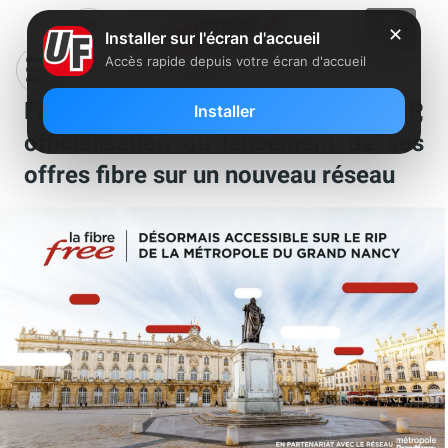
✕
Installer sur l'écran d'accueil
Accès rapide depuis votre écran d'accueil
Free à fond les manettes sur les RIP,
Installer
officialisation du lancement de ses
offres fibre sur un nouveau réseau