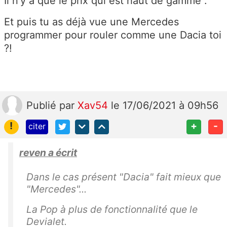
Il n'y a que le prix qui est haut de gamme .
Et puis tu as déjà vue une Mercedes
programmer pour rouler comme une Dacia toi
?!
Publié
par
Xav54
le 17/06/2021 à 09h56
!
+
-
citer
reven a écrit
Dans le cas présent "Dacia" fait mieux que
"Mercedes"...
La Pop à plus de fonctionnalité que le
Devialet.