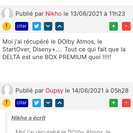
Publié
par
Nikho
le 13/06/2021 à 11h23
!
+
-
citer
Moi j'ai récupéré le DOlby Atmos, le
StartOver, Diseny+.... Tout ce qui fait que la
DELTA est une BOX PREMIUM quoi !!!!!
Publié
par
Oupsy
le 14/06/2021 à 05h28
!
+
-
citer
Nikho a écrit
Moi j'ai récupéré le DOlby Atmos, le