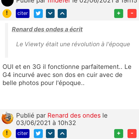
Publié
par
fifidefer
le 02/06/2021 à 19h15
!
+
-
citer
Renard des ondes a écrit
Le Viewty était une révolution à l'époque
OUI et en 3G il fonctionne parfaitement.. Le
G4 incurvé avec son dos en cuir avec de
belle photos pour l'époque..
Publié
par
Renard des ondes
le
03/06/2021 à 10h32
!
+
-
citer