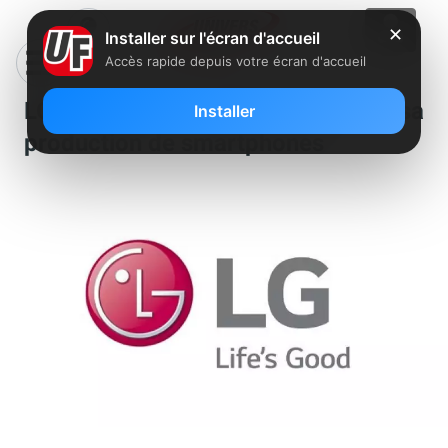
✕
Installer sur l'écran d'accueil
Accès rapide depuis votre écran d'accueil
LG arrête définitivement sa
Installer
production de smartphones